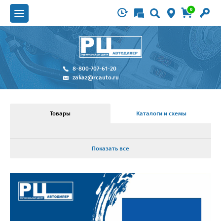
0
8-800-707-61-20
zakaz@rcauto.ru
Товары
Каталоги и схемы
Показать все