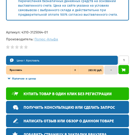
перечисления безналичных денежных средств на основании
выставленного счета. Цена на сайте указана на условиях
самовывоза с выбранного склада и действительна при
предварительной оплате 100% согласно выставленного счета.
Артикул:
4310-3125064-01
Производитель:
Полюс-Альфа
Цена г. Ярославль
Ярославль
0
283.92 руб.
–
Наличие и цены
КУПИТЬ ТОВАР В ОДИН КЛИК БЕЗ РЕГИСТРАЦИИ
ПОЛУЧИТЬ КОНСУЛЬТАЦИЮ ИЛИ СДЕЛАТЬ ЗАПРОС
НАПИСАТЬ ОТЗЫВ ИЛИ ОБЗОР О ДАННОМ ТОВАРЕ
ДОБАВИТЬ СТРАНИЦУ В ЗАКЛАДКИ БРАУЗЕРА