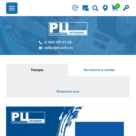
0
8-800-707-61-20
zakaz@rcauto.ru
Товары
Каталоги и схемы
Показать все