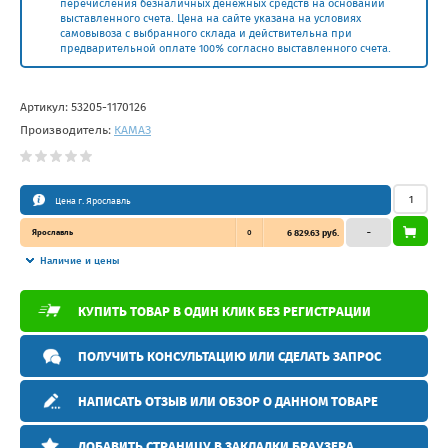
перечисления безналичных денежных средств на основании
выставленного счета. Цена на сайте указана на условиях
самовывоза с выбранного склада и действительна при
предварительной оплате 100% согласно выставленного счета.
Артикул:
53205-1170126
Производитель:
КАМАЗ
Цена г. Ярославль
Ярославль
0
6 829.63 руб.
–
Наличие и цены
КУПИТЬ ТОВАР В ОДИН КЛИК БЕЗ РЕГИСТРАЦИИ
ПОЛУЧИТЬ КОНСУЛЬТАЦИЮ ИЛИ СДЕЛАТЬ ЗАПРОС
НАПИСАТЬ ОТЗЫВ ИЛИ ОБЗОР О ДАННОМ ТОВАРЕ
ДОБАВИТЬ СТРАНИЦУ В ЗАКЛАДКИ БРАУЗЕРА