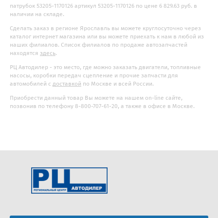
патрубок 53205-1170126 артикул 53205-1170126 по цене 6 829.63 руб. в
наличии на складе.
Сделать заказ в регионе Ярославль вы можете круглосуточно через
каталог интернет магазина или вы можете приехать к нам в любой из
наших филиалов. Список филиалов по продаже автозапчастей
находятся
здесь
.
РЦ Автодилер - это место, где можно заказать двигатели, топливные
насосы, коробки передач сцепление и прочие запчасти для
автомобилей с
доставкой
по Москве и всей России.
Приобрести данный товар Вы можете на нашем on-line сайте,
позвонив по телефону 8-800-707-61-20, а также в офисе в Москве.