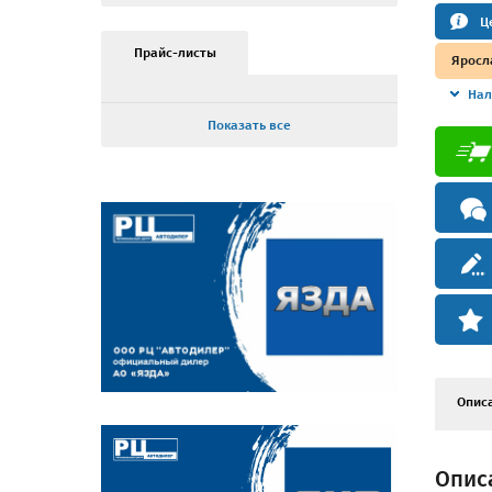
Ц
Прайс-листы
Яросл
Нал
Показать все
Опис
Описа