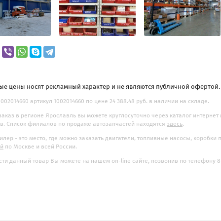
ые цены носят рекламный характер и не являются публичной офертой
1002014660 артикул 1002014660 по цене 24 388.48 руб. в наличии на складе.
заказ в регионе Ярославль вы можете круглосуточно через каталог интернет
. Список филиалов по продаже автозапчастей находятся
здесь
.
илер - это место, где можно заказать двигатели, топливные насосы, коробки
ой
по Москве и всей России.
ти данный товар Вы можете на нашем on-line сайте, позвонив по телефону 8-