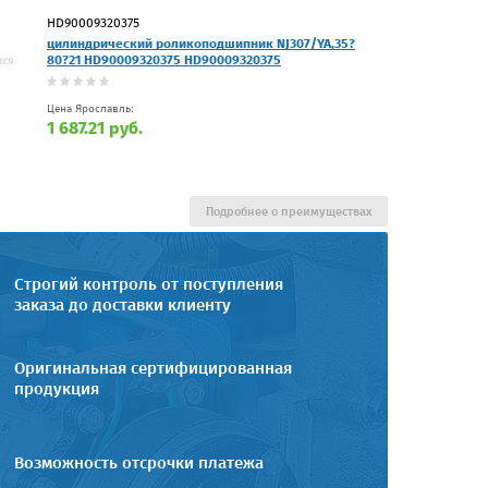
HD90009320375
цилиндрический роликоподшипник NJ307/YA,35?
80?21 HD90009320375 HD90009320375
Цена Ярославль:
1 687.21 руб.
Подробнее о преимуществах
Строгий контроль от поступления
заказа до доставки клиенту
Оригинальная сертифицированная
продукция
Возможность отсрочки платежа