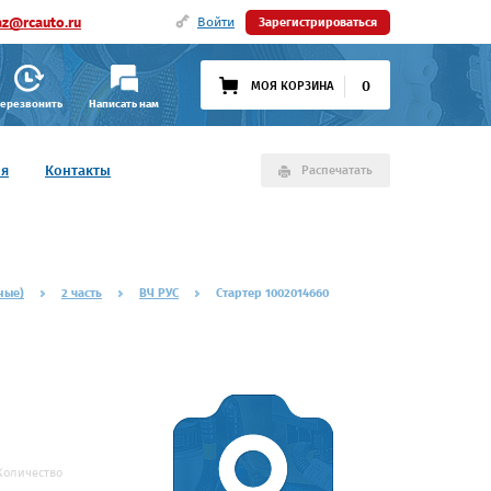
az@rcauto.ru
Войти
Зарегистрироваться
0
МОЯ КОРЗИНА
ерезвонить
Написать нам
ия
Контакты
Распечатать
ные)
2 часть
ВЧ РУС
Стартер 1002014660
Количество