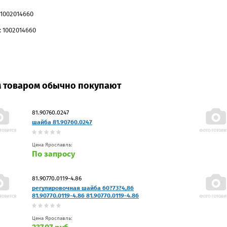
 1002014660
 1002014660
м товаром обычно покупают
81.90760.0247
шайба 81.90760.0247
Цена Ярославль:
По запросу
81.90770.0119-4.86
регулировочная шайба 60?73?4,86
81.90770.0119-4.86 81.90770.0119-4.86
Цена Ярославль: