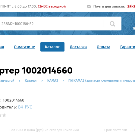
zak
ПН-ПТ c 8:00 до 17:00,
СБ-ВС выходной
Почта для заказа:
П
ая
О магазине
Каталог
Доставка
Оплата
Гарант
ртер 1002014660
запчастей
Каталог
КАМАЗ
ПИ КАМАЗ (запчасти смежников и импорт
л:
1002014660
одитель:
ВЧ РУС
Наличие и цена (руб) на складах компании
Срок поставки