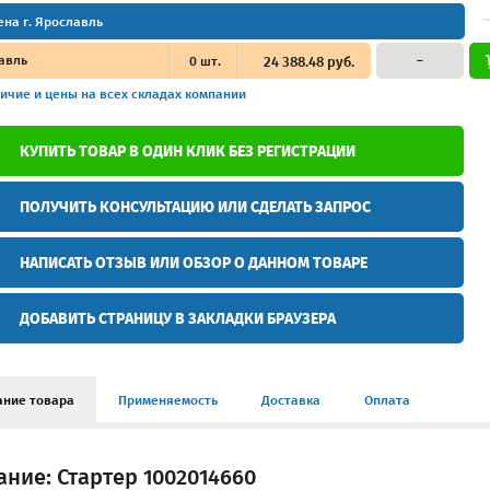
ена г. Ярославль
авль
0
шт.
24 388.48 руб.
–
ичие и цены
на всех складах компании
КУПИТЬ ТОВАР В ОДИН КЛИК БЕЗ РЕГИСТРАЦИИ
ПОЛУЧИТЬ КОНСУЛЬТАЦИЮ ИЛИ СДЕЛАТЬ ЗАПРОС
НАПИСАТЬ ОТЗЫВ ИЛИ ОБЗОР О ДАННОМ ТОВАРЕ
ДОБАВИТЬ СТРАНИЦУ В ЗАКЛАДКИ БРАУЗЕРА
ание товара
Применяемость
Доставка
Оплата
ние: Стартер 1002014660