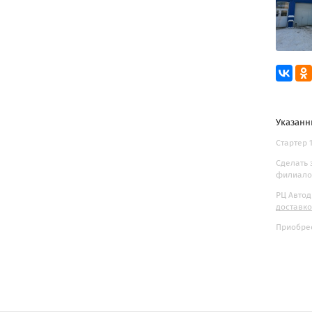
Указанн
Стартер 
Сделать 
филиалов
РЦ Автод
доставк
Приобрес