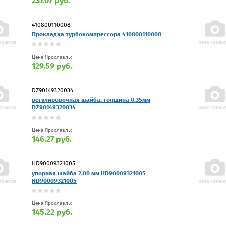
237.07 руб.
410800110008
Прокладка турбокомпрессора 410800110008
Цена Ярославль:
129.59 руб.
DZ90149320034
регулировочная шайба, толщина 0.35мм
DZ90149320034
Цена Ярославль:
146.27 руб.
HD90009321005
упорная шайба 2,00 мм HD90009321005
HD90009321005
Цена Ярославль:
145.22 руб.