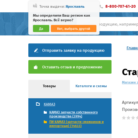
8-800-707-61-20
Точка выдачи:
Ярославль
Мы определили Ваш регион как
Ярославль. Всё верно?
Да
Нет, выбрать другой
Главн
Отправить заявку на продукцию
Оставить отзыв и предложение
Ста
Магазин 
Товары
Каталоги и схемы
Артику
КАМАЗ
Произв
КАМАЗ запчасти собственного
производства (3994)
ПИ КАМАЗ (запчасти смежников и
импортные) (14633)