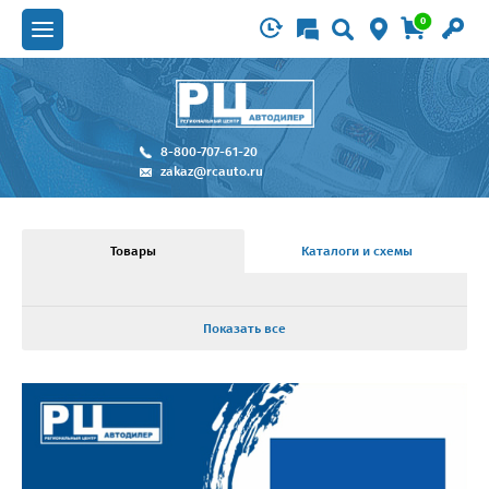
0
8-800-707-61-20
zakaz@rcauto.ru
Товары
Каталоги и схемы
Показать все