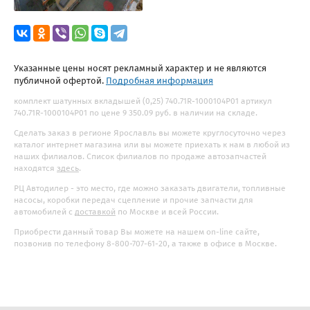
Указанные цены носят рекламный характер и не являются
публичной офертой.
Подробная информация
комплект шатунных вкладышей (0,25) 740.71R-1000104P01 артикул
740.71R-1000104P01 по цене 9 350.09 руб. в наличии на складе.
Сделать заказ в регионе Ярославль вы можете круглосуточно через
каталог интернет магазина или вы можете приехать к нам в любой из
наших филиалов. Список филиалов по продаже автозапчастей
находятся
здесь
.
РЦ Автодилер - это место, где можно заказать двигатели, топливные
насосы, коробки передач сцепление и прочие запчасти для
автомобилей с
доставкой
по Москве и всей России.
Приобрести данный товар Вы можете на нашем on-line сайте,
позвонив по телефону 8-800-707-61-20, а также в офисе в Москве.