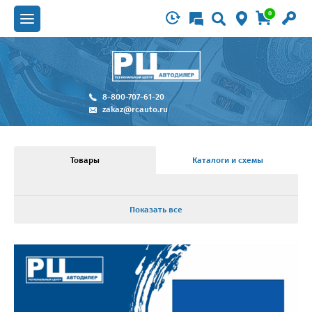
0
8-800-707-61-20
zakaz@rcauto.ru
Товары
Каталоги и схемы
Показать все