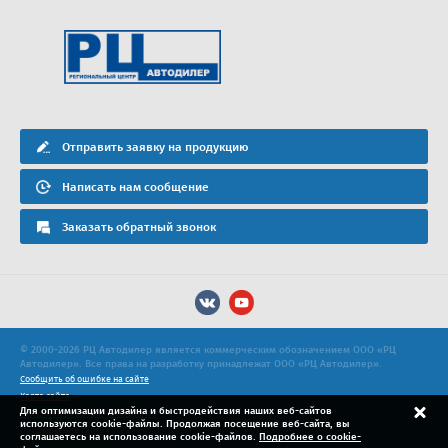
Отправить заявку на продукцию
Написать нам сообщение
Заказать обратный звонок
© 2000-2026 РЦ Автодилер является коммерческим обозначением ООО «РЦ
Автодилер». Все права на разработку принадлежат ООО «РЦ Автодилер».
Сообщить об ошибке на сайте
Карта сайта
Для оптимизации дизайна и быстродействия наших веб-сайтов
Политика конфиденциальности
используются cookie-файлы. Продолжая посещение веб-сайта, вы
Продвижение сайта
соглашаетесь на использование cookie-файлов.
Подробнее о cookie-