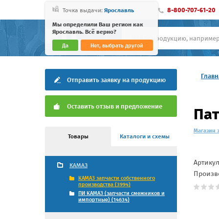
8-800-707-61-20
Точка выдачи:
Ярославль
Мы определили Ваш регион как
Ярославль. Всё верно?
Да
Нет, выбрать другой
Главн
Отправить заявку на продукцию
Оставить отзыв и предложение
Пат
Магазин 
Товары
Каталоги и схемы
Артику
КАМАЗ
Произв
КАМАЗ запчасти собственного
производства (3994)
ПИ КАМАЗ (запчасти смежников и
импортные) (14634)