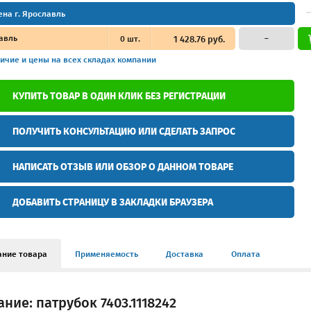
ена г. Ярославль
авль
0
шт.
1 428.76 руб.
–
ичие и цены
на всех складах компании
КУПИТЬ ТОВАР В ОДИН КЛИК БЕЗ РЕГИСТРАЦИИ
ПОЛУЧИТЬ КОНСУЛЬТАЦИЮ ИЛИ СДЕЛАТЬ ЗАПРОС
НАПИСАТЬ ОТЗЫВ ИЛИ ОБЗОР О ДАННОМ ТОВАРЕ
ДОБАВИТЬ СТРАНИЦУ В ЗАКЛАДКИ БРАУЗЕРА
ание товара
Применяемость
Доставка
Оплата
ние: патрубок 7403.1118242