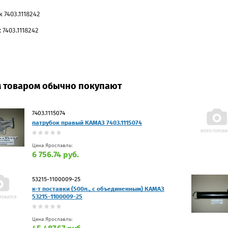
 7403.1118242
 7403.1118242
м товаром обычно покупают
7403.1115074
патрубок правый КАМАЗ 7403.1115074
Цена Ярославль:
6 756.74 руб.
53215-1100009-25
к-т поставки (500л., с объединенным) КАМАЗ
53215-1100009-25
Цена Ярославль: