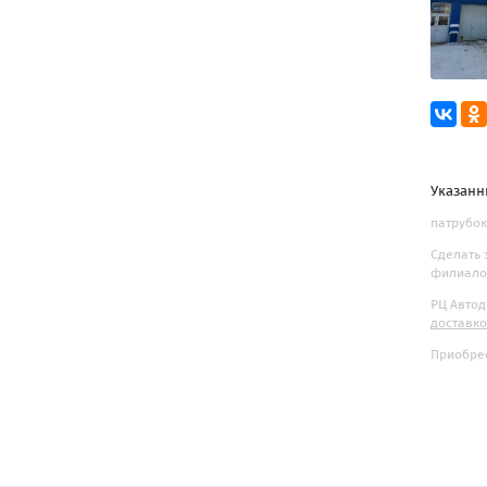
Указанн
патрубок 
Сделать 
филиалов
РЦ Автод
доставк
Приобрес