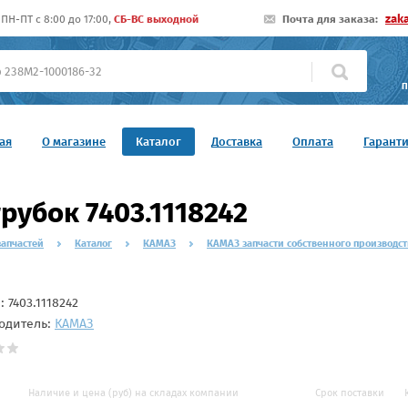
zak
ПН-ПТ c 8:00 до 17:00,
СБ-ВС выходной
Почта для заказа:
П
ая
О магазине
Каталог
Доставка
Оплата
Гарант
рубок 7403.1118242
запчастей
Каталог
КАМАЗ
КАМАЗ запчасти собственного производст
л:
7403.1118242
одитель:
КАМАЗ
Наличие и цена (руб) на складах компании
Срок поставки