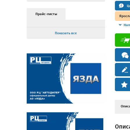
Ц
Прайс-листы
Яросл
Нал
Показать все
Опис
Описа