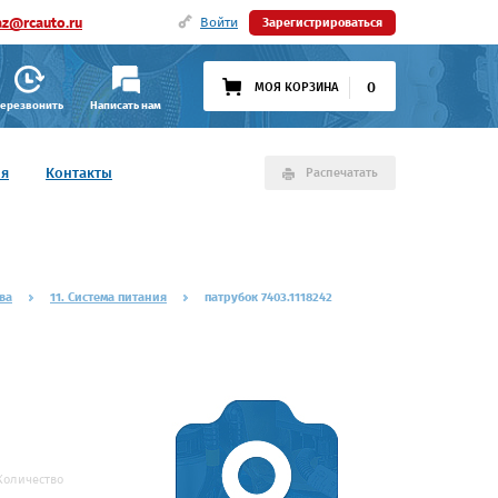
az@rcauto.ru
Войти
Зарегистрироваться
0
МОЯ КОРЗИНА
ерезвонить
Написать нам
ия
Контакты
Распечатать
ва
11. Система питания
патрубок 7403.1118242
Количество