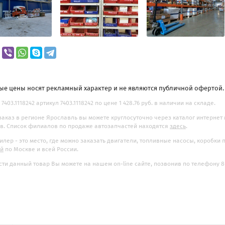
ые цены носят рекламный характер и не являются публичной офертой
7403.1118242 артикул 7403.1118242 по цене 1 428.76 руб. в наличии на складе.
заказ в регионе Ярославль вы можете круглосуточно через каталог интернет
. Список филиалов по продаже автозапчастей находятся
здесь
.
илер - это место, где можно заказать двигатели, топливные насосы, коробки
ой
по Москве и всей России.
ти данный товар Вы можете на нашем on-line сайте, позвонив по телефону 8-