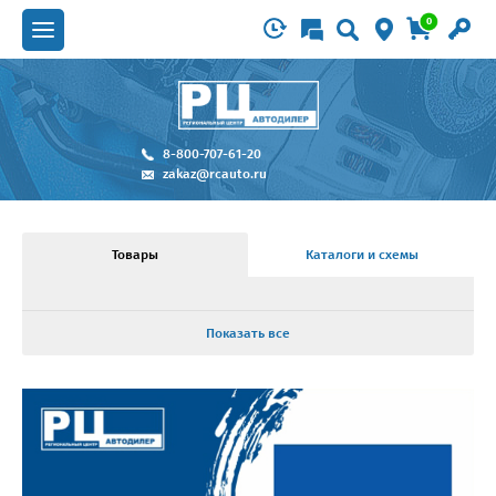
0
8-800-707-61-20
zakaz@rcauto.ru
Товары
Каталоги и схемы
Показать все