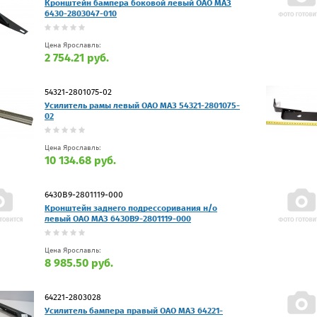
Кронштейн бампера боковой левый ОАО МАЗ
6430-2803047-010
Цена Ярославль:
2 754.21 руб.
54321-2801075-02
Усилитель рамы левый ОАО МАЗ 54321-2801075-
02
Цена Ярославль:
10 134.68 руб.
6430В9-2801119-000
Кронштейн заднего подрессоривания н/о
левый ОАО МАЗ 6430В9-2801119-000
Цена Ярославль:
8 985.50 руб.
64221-2803028
Усилитель бампера правый ОАО МАЗ 64221-