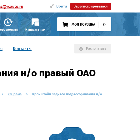
az@rcauto.ru
Войти
Зарегистрироваться
0
МОЯ КОРЗИНА
ерезвонить
Написать нам
ия
Контакты
Распечатать
ания н/о правый ОАО
28. рама
Кронштейн заднего подрессоривания н/о