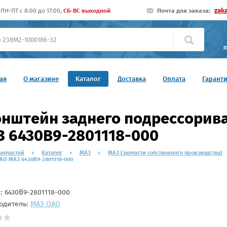
zak
ПН-ПТ c 8:00 до 17:00,
СБ-ВС выходной
Почта для заказа:
П
ая
О магазине
Каталог
Доставка
Оплата
Гарант
нштейн заднего подрессорив
 6430В9-2801118-000
запчастей
Каталог
МАЗ
МАЗ (запчасти собственного производства)
АО МАЗ 6430В9-2801118-000
л:
6430В9-2801118-000
одитель:
МАЗ ОАО