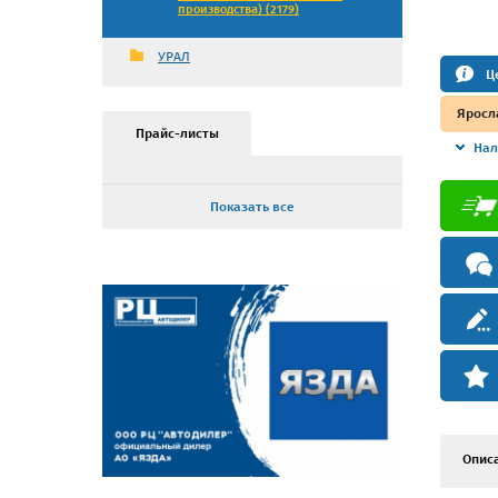
производства) (2179)
УРАЛ
Ц
Яросл
Прайс-листы
Нал
Показать все
Опис