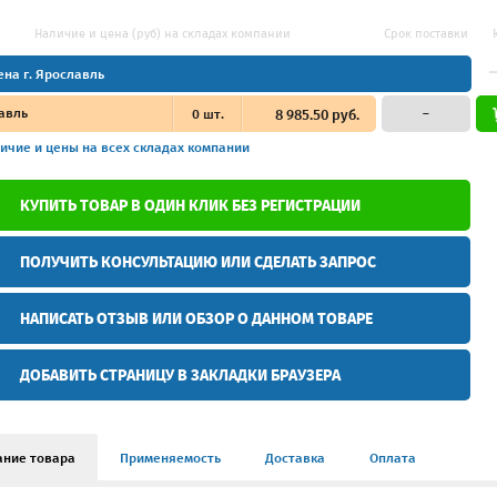
Наличие и цена (руб) на складах компании
Срок поставки
ена г. Ярославль
авль
0
шт.
8 985.50 руб.
–
ичие и цены
на всех складах компании
КУПИТЬ ТОВАР В ОДИН КЛИК БЕЗ РЕГИСТРАЦИИ
ПОЛУЧИТЬ КОНСУЛЬТАЦИЮ ИЛИ СДЕЛАТЬ ЗАПРОС
НАПИСАТЬ ОТЗЫВ ИЛИ ОБЗОР О ДАННОМ ТОВАРЕ
ДОБАВИТЬ СТРАНИЦУ В ЗАКЛАДКИ БРАУЗЕРА
ание товара
Применяемость
Доставка
Оплата