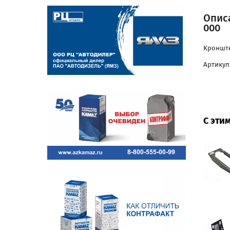
Опис
000
Кронште
Артикул:
С эти