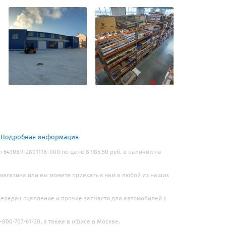
.
Подробная информация
430В9-2801118-000 по цене 8 985.50 руб. в наличии на
 магазина или вы можете приехать к нам в любой из наших
 передач сцепление и прочие запчасти для автомобилей с
800-707-61-20, а также в офисе в Москве.