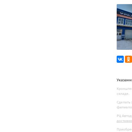
Указанн
Кронштей
складе.
Сделать 
филиалов
РЦ Автод
доставк
Приобрес