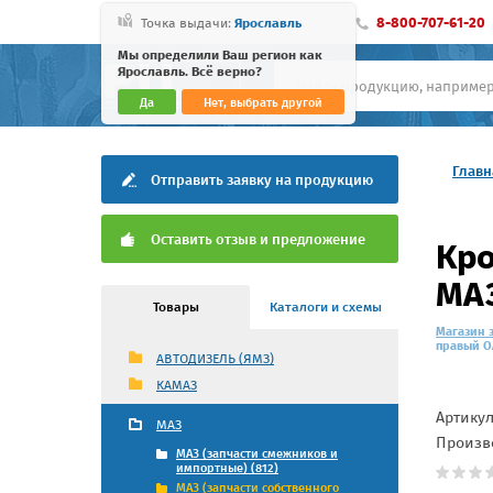
8-800-707-61-20
Точка выдачи:
Ярославль
Мы определили Ваш регион как
Ярославль. Всё верно?
Да
Нет, выбрать другой
Главн
Отправить заявку на продукцию
Оставить отзыв и предложение
Кро
МАЗ
Товары
Каталоги и схемы
Магазин 
правый О
АВТОДИЗЕЛЬ (ЯМЗ)
КАМАЗ
Артику
МАЗ
Произв
МАЗ (запчасти смежников и
импортные) (812)
МАЗ (запчасти собственного