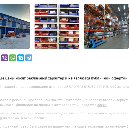
ые цены носят рекламный характер и не являются публичной офертой
н заднего подрессоривания н/о правый ОАО МАЗ 6430В9-2801118-000 артикул 6
заказ в регионе Ярославль вы можете круглосуточно через каталог интернет
. Список филиалов по продаже автозапчастей находятся
здесь
.
илер - это место, где можно заказать двигатели, топливные насосы, коробки
ой
по Москве и всей России.
ти данный товар Вы можете на нашем on-line сайте, позвонив по телефону 8-