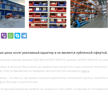
ые цены носят рекламный характер и не являются публичной офертой
оковой нижний правый ОАО МАЗ 643019-2803172 артикул 643019-2803172 по цене 
заказ в регионе Ярославль вы можете круглосуточно через каталог интернет
. Список филиалов по продаже автозапчастей находятся
здесь
.
илер - это место, где можно заказать двигатели, топливные насосы, коробки
ой
по Москве и всей России.
ти данный товар Вы можете на нашем on-line сайте, позвонив по телефону 8-