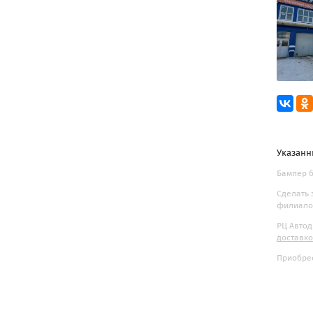
Указанн
Бампер б
Сделать 
филиалов
РЦ Автод
доставк
Приобрес