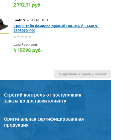
2 792.31 руб.
5440Е9-2803070-001
Кронштейн бампера правый ОАО МАЗ* 5440Е9-
2803070-001
Цена Ярославль:
4 157.96 руб.
Подробнее о преимуществах
Строгий контроль от поступления
заказа до доставки клиенту
Оригинальная сертифицированная
продукция