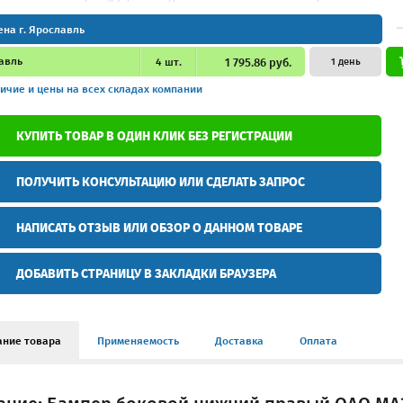
ена г. Ярославль
авль
4
шт.
1 795.86 руб.
1 день
ичие и цены
на всех складах компании
КУПИТЬ ТОВАР В ОДИН КЛИК БЕЗ РЕГИСТРАЦИИ
ПОЛУЧИТЬ КОНСУЛЬТАЦИЮ ИЛИ СДЕЛАТЬ ЗАПРОС
НАПИСАТЬ ОТЗЫВ ИЛИ ОБЗОР О ДАННОМ ТОВАРЕ
ДОБАВИТЬ СТРАНИЦУ В ЗАКЛАДКИ БРАУЗЕРА
ание товара
Применяемость
Доставка
Оплата