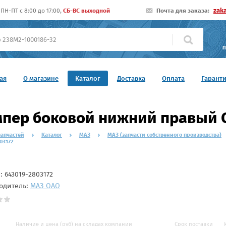
zak
ПН-ПТ c 8:00 до 17:00,
СБ-ВС выходной
Почта для заказа:
П
ая
О магазине
Каталог
Доставка
Оплата
Гарант
пер боковой нижний правый 
запчастей
Каталог
МАЗ
МАЗ (запчасти собственного производства)
03172
л:
643019-2803172
одитель:
МАЗ ОАО
Наличие и цена (руб) на складах компании
Срок поставки