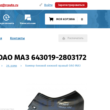
az@rcauto.ru
Войти
Зарегистрироваться
0
МОЯ КОРЗИНА
ерезвонить
Написать нам
ия
Контакты
Распечатать
ОАО МАЗ 643019-2803172
28. рама
Бампер боковой нижний правый ОАО МАЗ
Количество