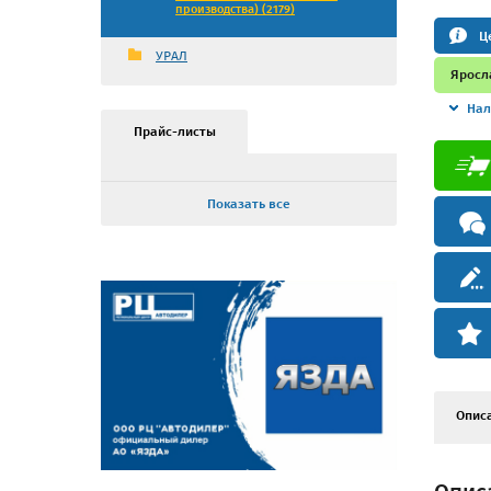
производства) (2179)
Ц
УРАЛ
Яросл
Нал
Прайс-листы
Показать все
Опис