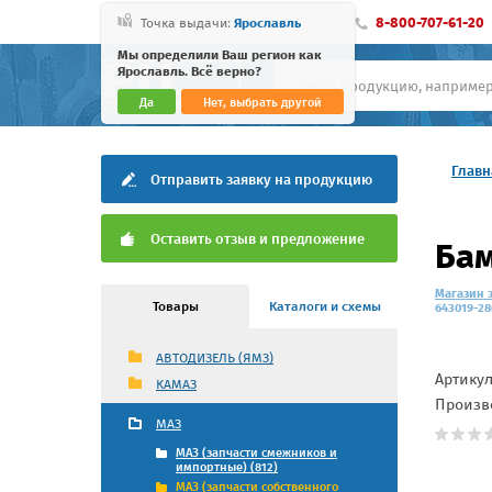
8-800-707-61-20
Точка выдачи:
Ярославль
Мы определили Ваш регион как
Ярославль. Всё верно?
Да
Нет, выбрать другой
Главн
Отправить заявку на продукцию
Оставить отзыв и предложение
Бам
Магазин 
Товары
Каталоги и схемы
643019-28
АВТОДИЗЕЛЬ (ЯМЗ)
Артику
КАМАЗ
Произв
МАЗ
МАЗ (запчасти смежников и
импортные) (812)
МАЗ (запчасти собственного