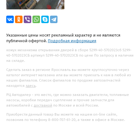
Указанные цены носят рекламный характер и не являются
публичной офертой.
Подробная информация
кожух механизма открывания дверей в сборе 5299-40-5702023сб 5299-
40-5702023СБ артикул 5299-40-5702023СБ по цене По запросу в наличии
на складе.
Сделать заказ в регионе Ярославль вы можете круглосуточно через
каталог интернет магазина или вы можете приехать к нам в любой из
наших филиалов. Список филиалов по продаже автозапчастей
находятся
здесь
.
РЦ Автодилер - это место, где можно заказать двигатели, топливные
насосы, коробки передач сцепление и прочие запчасти для
автомобилей с
доставкой
по Москве и всей России.
Приобрести данный товар Вы можете на нашем on-line сайте,
позвонив по телефону 8-800-707-61-20, а также в офисе в Москве.