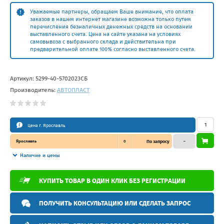
Уважаемые партнеры, обращаем Ваше внимание, что оплата
заказов в нашем интернет магазине возможна только путем
перечисления безналичных денежных средств на основании
выставленного счета. Цена на сайте указана на условиях
самовывоза с выбранного склада и действительна при
предварительной оплате 100% согласно выставленного счета.
Артикул:
5299-40-5702023СБ
Производитель:
АВТОПЛАСТ
Цена г. Ярославль
Ярославль
0
По запросу
–
Наличие и цены
КУПИТЬ ТОВАР В ОДИН КЛИК БЕЗ РЕГИСТРАЦИИ
ПОЛУЧИТЬ КОНСУЛЬТАЦИЮ ИЛИ СДЕЛАТЬ ЗАПРОС