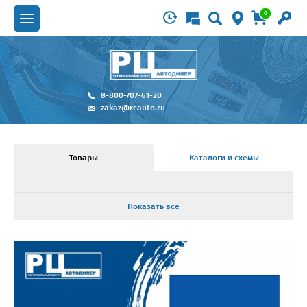
0
8-800-707-61-20
zakaz@rcauto.ru
Товары
Каталоги и схемы
Показать все