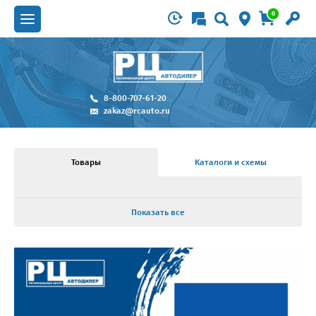
0
8-800-707-61-20
zakaz@rcauto.ru
Товары
Каталоги и схемы
Показать все