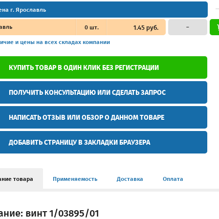
ена г. Ярославль
авль
0
шт.
1.45 руб.
–
ичие и цены
на всех складах компании
КУПИТЬ ТОВАР В ОДИН КЛИК БЕЗ РЕГИСТРАЦИИ
ПОЛУЧИТЬ КОНСУЛЬТАЦИЮ ИЛИ СДЕЛАТЬ ЗАПРОС
НАПИСАТЬ ОТЗЫВ ИЛИ ОБЗОР О ДАННОМ ТОВАРЕ
ДОБАВИТЬ СТРАНИЦУ В ЗАКЛАДКИ БРАУЗЕРА
ание товара
Применяемость
Доставка
Оплата
ние: винт 1/03895/01