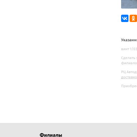
Указанн
винт 1/0
Сделать 
филиалов
РЦ Автод
доставк
Приобрес
Филиалы