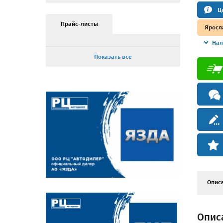
Ц
Прайс-листы
Яросл
Нал
Показать все
Опис
Описа