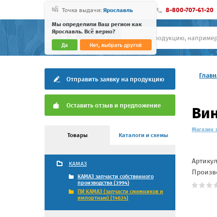
8-800-707-61-20
Точка выдачи:
Ярославль
Мы определили Ваш регион как
Ярославль. Всё верно?
Да
Нет, выбрать другой
Главн
Отправить заявку на продукцию
Оставить отзыв и предложение
Вин
Магазин 
Товары
Каталоги и схемы
Артику
КАМАЗ
Произв
КАМАЗ запчасти собственного
производства (3994)
ПИ КАМАЗ (запчасти смежников и
импортные) (14634)