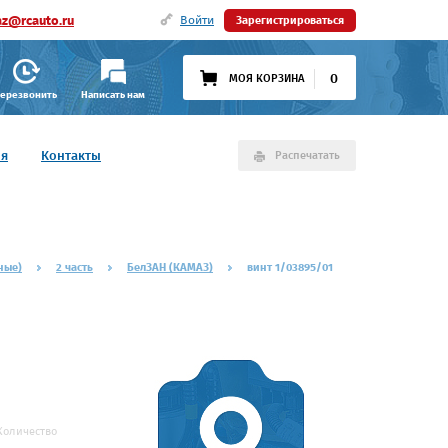
az@rcauto.ru
Войти
Зарегистрироваться
0
МОЯ КОРЗИНА
ерезвонить
Написать нам
ия
Контакты
Распечатать
ные)
2 часть
БелЗАН (КАМАЗ)
винт 1/03895/01
Количество