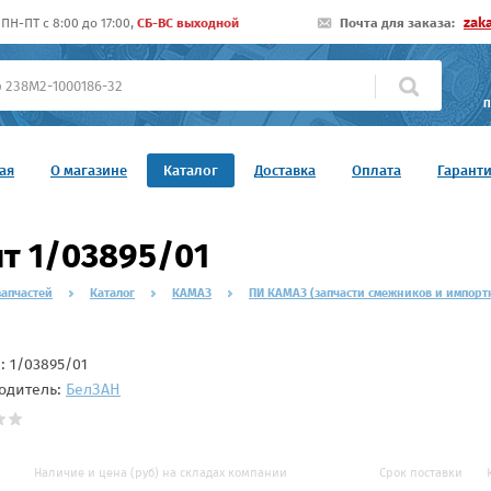
zak
ПН-ПТ c 8:00 до 17:00,
СБ-ВС выходной
Почта для заказа:
П
ая
О магазине
Каталог
Доставка
Оплата
Гарант
т 1/03895/01
запчастей
Каталог
КАМАЗ
ПИ КАМАЗ (запчасти смежников и импорт
л:
1/03895/01
одитель:
БелЗAН
Наличие и цена (руб) на складах компании
Срок поставки