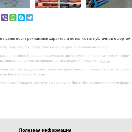
ые цены носят рекламный характер и не являются публичной офертой
3895/01 артикул 1/03895/01 по цене 1.45 руб. в наличии на складе.
заказ в регионе Ярославль вы можете круглосуточно через каталог интернет
. Список филиалов по продаже автозапчастей находятся
здесь
.
илер - это место, где можно заказать двигатели, топливные насосы, коробки
ой
по Москве и всей России.
ти данный товар Вы можете на нашем on-line сайте, позвонив по телефону 8-
Полезная информация