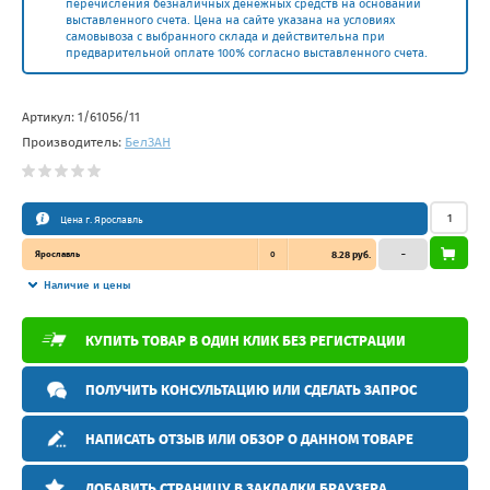
перечисления безналичных денежных средств на основании
выставленного счета. Цена на сайте указана на условиях
самовывоза с выбранного склада и действительна при
предварительной оплате 100% согласно выставленного счета.
Артикул:
1/61056/11
Производитель:
БелЗAН
Цена г. Ярославль
Ярославль
0
8.28 руб.
–
Наличие и цены
КУПИТЬ ТОВАР В ОДИН КЛИК БЕЗ РЕГИСТРАЦИИ
ПОЛУЧИТЬ КОНСУЛЬТАЦИЮ ИЛИ СДЕЛАТЬ ЗАПРОС
НАПИСАТЬ ОТЗЫВ ИЛИ ОБЗОР О ДАННОМ ТОВАРЕ
ДОБАВИТЬ СТРАНИЦУ В ЗАКЛАДКИ БРАУЗЕРА