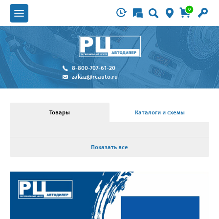
0
8-800-707-61-20
zakaz@rcauto.ru
Товары
Каталоги и схемы
Показать все