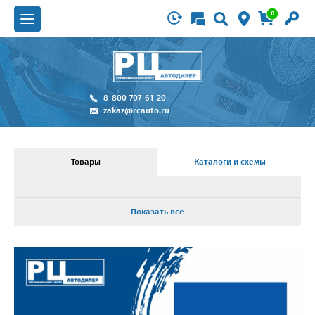
0
8-800-707-61-20
zakaz@rcauto.ru
Товары
Каталоги и схемы
Показать все