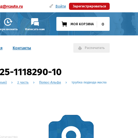
az@rcauto.ru
Войти
Зарегистрироваться
0
МОЯ КОРЗИНА
ерезвонить
Написать нам
ия
Контакты
Распечатать
25-1118290-10
ные)
2 часть
Полюс-Альфа
трубка подвода масла
Количество