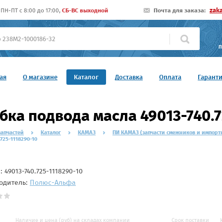
zak
ПН-ПТ c 8:00 до 17:00,
СБ-ВС выходной
Почта для заказа:
П
ая
О магазине
Каталог
Доставка
Оплата
Гарант
бка подвода масла 49013-740.7
запчастей
Каталог
КАМАЗ
ПИ КАМАЗ (запчасти смежников и импорт
.725-1118290-10
л:
49013-740.725-1118290-10
одитель:
Полюс-Альфа
Наличие и цена (руб) на складах компании
Срок поставки