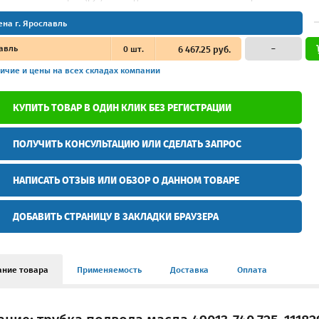
ена г. Ярославль
авль
0
шт.
6 467.25 руб.
–
ичие и цены
на всех складах компании
КУПИТЬ ТОВАР В ОДИН КЛИК БЕЗ РЕГИСТРАЦИИ
ПОЛУЧИТЬ КОНСУЛЬТАЦИЮ ИЛИ СДЕЛАТЬ ЗАПРОС
НАПИСАТЬ ОТЗЫВ ИЛИ ОБЗОР О ДАННОМ ТОВАРЕ
ДОБАВИТЬ СТРАНИЦУ В ЗАКЛАДКИ БРАУЗЕРА
ание товара
Применяемость
Доставка
Оплата