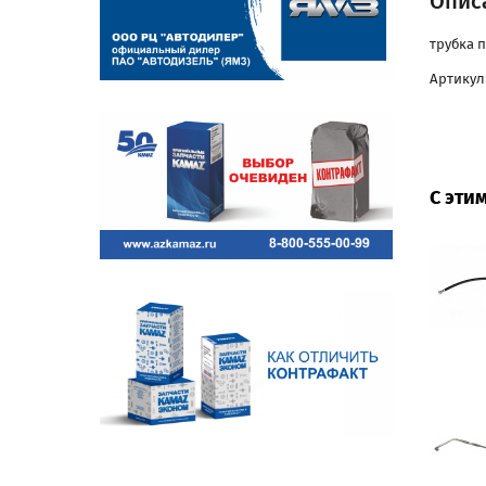
Описа
трубка п
Артикул:
С эти