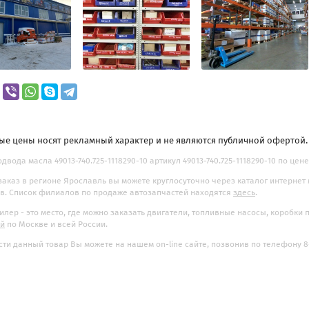
ые цены носят рекламный характер и не являются публичной офертой
двода масла 49013-740.725-1118290-10 артикул 49013-740.725-1118290-10 по цене 
заказ в регионе Ярославль вы можете круглосуточно через каталог интернет
. Список филиалов по продаже автозапчастей находятся
здесь
.
илер - это место, где можно заказать двигатели, топливные насосы, коробки
ой
по Москве и всей России.
ти данный товар Вы можете на нашем on-line сайте, позвонив по телефону 8-