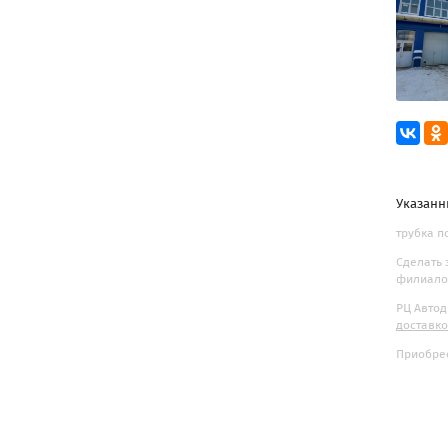
Указанн
трубка по
Сделать 
филиалов
РЦ Автод
доставк
Приобрес