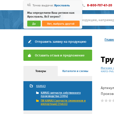
8-800-707-61-20
Точка выдачи:
Ярославль
Мы определили Ваш регион как
Ярославль. Всё верно?
Да
Нет, выбрать другой
Главн
Отправить заявку на продукцию
Оставить отзыв и предложение
Тру
Магазин 
Товары
Каталоги и схемы
49013-740
КАМАЗ
Артику
КАМАЗ запчасти собственного
Произв
производства (3994)
ПИ КАМАЗ (запчасти смежников и
импортные) (14633)