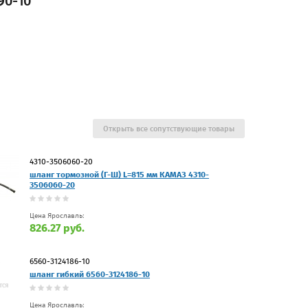
90-10
Открыть все сопутствующие товары
4310-3506060-20
шланг тормозной (Г-Ш) L=815 мм КАМАЗ 4310-
3506060-20
Цена Ярославль:
826.27 руб.
6560-3124186-10
шланг гибкий 6560-3124186-10
Цена Ярославль: