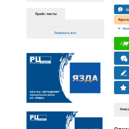
Ц
Прайс-листы
Яросл
Нал
Показать все
Опис