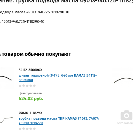
ние: трубка подвода масла 49013-740.725-11182
одвода масла 49013-740.725-1118290-10
 49013-740.725-1118290-10
м товаром обычно покупают
54112-3506060
шланг тормозной (Г-Г) L=640 мм КАМАЗ 54112-
3506060
Цена Ярославль:
524.02 руб.
750.10-1118290
трубка подвода масла ТКР КАМАЗ 74073, 74074
750.10-1118290