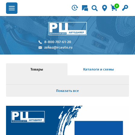
0
8-800-707-61-20
zakaz@rcauto.ru
Товары
Каталоги и схемы
Показать все