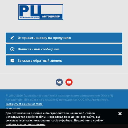
Отправить заявку на продукцию
Написать нам сообщение
Заказать обратный звонок
© 2000-2026 РЦ Автодилер является коммерческим обозначением ООО «РЦ
Автодилер». Все права на разработку принадлежат ООО «РЦ Автодилер».
Сообщить об ошибке на сайте
Карта сайта
Для оптимизации дизайна и быстродействия наших веб-сайтов
Политика конфиденциальности
используются cookie-файлы. Продолжая посещение веб-сайта, вы
Продвижение сайта
соглашаетесь на использование cookie-файлов.
Подробнее о cookie-
файлах и их использовании.