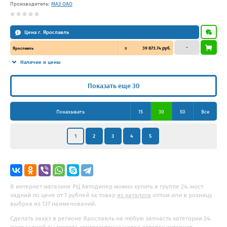
Производитель:
МАЗ ОАО
Цена г. Ярославль
–
39 873.74 руб.
Ярославль
0
Наличие и цены
Показать еще 30
Показывать
15
30
50
Все
1
2
3
4
5
В интернет магазине РЦ Автодилер можно купить в группе 24. мост
задний по цене от 1 рублей за товар
из каталога
оптом или в розницу
выбрав из 137 наименований.
Сделать заказ в регионе Ярославль на любую запчасть категории 24.
мост задний вы можете круглосуточно через каталог интернет