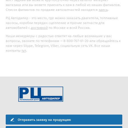
магазина или вы можете приехать к нам в любой из наших филиалов.
Список филиалов по продаже автозапчастей находятся
здесь
.
РЦ Автодилер - это место, где можно заказать двигатели, топливные
насосы, коробки передач сцепление и прочие запчасти для
автомобилей с
доставкой
по Москве и всей России.
Наши менеджеры с радостью ответят на любые возникшие у вас
вопросы, звоните по телефонам — 8-800-707-61-20 или обращайтесь к
нам через Skype, Telegram, Viber, социальную сеть VK. Все наши
контакты
тут
.
Отправить заявку на продукцию