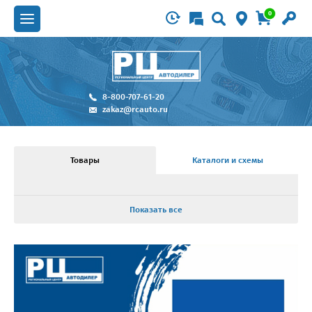
0
8-800-707-61-20
zakaz@rcauto.ru
Товары
Каталоги и схемы
Показать все