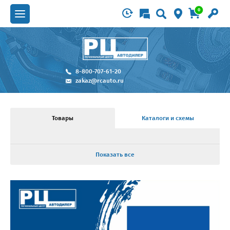
0
8-800-707-61-20
zakaz@rcauto.ru
Товары
Каталоги и схемы
Показать все