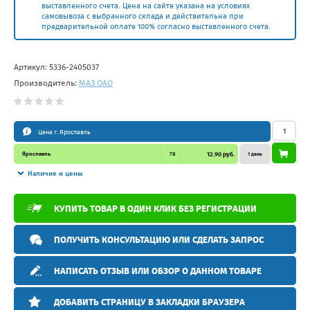
выставленного счета. Цена на сайте указана на условиях
самовывоза с выбранного склада и действительна при
предварительной оплате 100% согласно выставленного счета.
Артикул:
5336-2405037
Производитель:
МАЗ ОАО
Цена г. Ярославль
Ярославль
78
12.90 руб.
1 день
Наличие и цены
КУПИТЬ ТОВАР В ОДИН КЛИК БЕЗ РЕГИСТРАЦИИ
ПОЛУЧИТЬ КОНСУЛЬТАЦИЮ ИЛИ СДЕЛАТЬ ЗАПРОС
НАПИСАТЬ ОТЗЫВ ИЛИ ОБЗОР О ДАННОМ ТОВАРЕ
ДОБАВИТЬ СТРАНИЦУ В ЗАКЛАДКИ БРАУЗЕРА