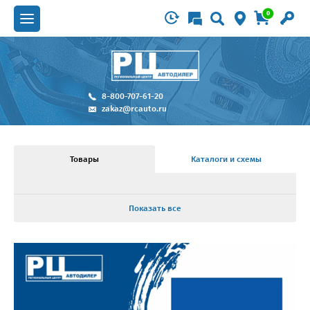
0
8-800-707-61-20
zakaz@rcauto.ru
Товары
Каталоги и схемы
Показать все