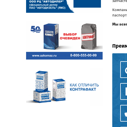
запчаст
Компани
паспорт
Мы все
Преим