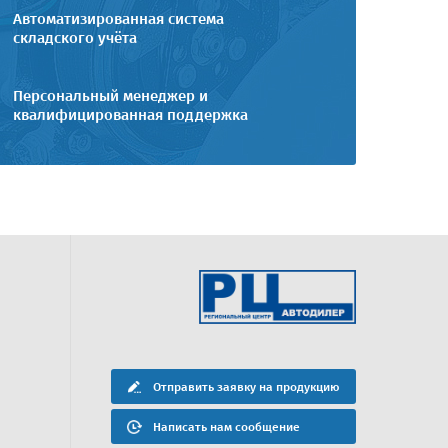
Автоматизированная система
складского учёта
Персональный менеджер и
квалифицированная поддержка
г. Нижневартовск
г. Сургут
Адрес:
Адрес:
628600, г. Нижневартовск, ул.
628400, г. Сургут, ул. 
я»
Авиаторов 16
Рядом с магазином "
Отправить заявку на продукцию
Телефоны:
Телефоны:
8 (3466) 31-12-66
8 (3462) 27-19-70
Написать нам сообщение
Электронная почта:
Электронная почта: