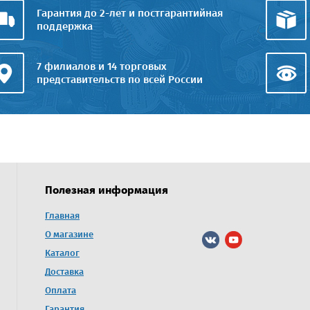
Гарантия до 2-лет и постгарантийная
поддержка
7 филиалов и 14 торговых
представительств по всей России
Полезная информация
ринбург
Главная
г. Барнаул
О магазине
с:
Адрес:
рдловская область, г.
г. Барнаул, ул. Попова, 248/2,
Каталог
ёзовский, Овощное отделение, д.
территория «Экспресс экспедици
Доставка
Телефоны:
Оплата
8 (3852) 23-19-70
ефоны:
43) 385-77-17, +7 965 519-99-70
Гарантия
Электронная почта: