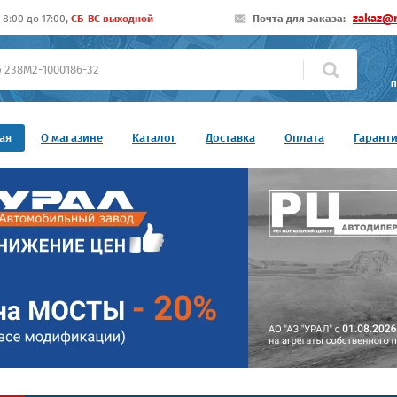
zakaz@r
8:00 до 17:00,
СБ-ВС выходной
Почта для заказа:
П
ая
О магазине
Каталог
Доставка
Оплата
Гарант