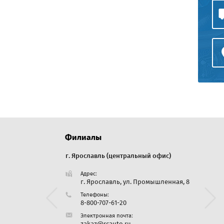
Филиалы
г. Ярославль (центральный офис)
г. Екате
Адрес:
Адре
Дорожная, 35
г. Ярославль, ул. Промышленная, 8
Све
Бер
Телефоны:
25
8-800-707-61-20
Тел
:
Электронная почта:
8 (3
zakaz@rcauto.ru