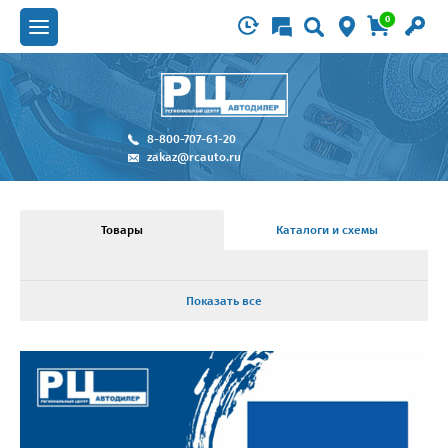
0
8-800-707-61-20
zakaz@rcauto.ru
Товары
Каталоги и схемы
Показать все