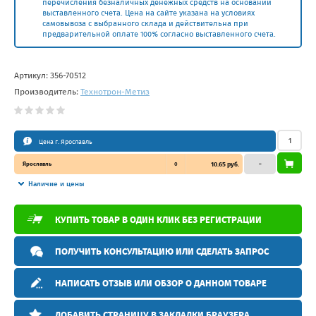
перечисления безналичных денежных средств на основании
выставленного счета. Цена на сайте указана на условиях
самовывоза с выбранного склада и действительна при
предварительной оплате 100% согласно выставленного счета.
Артикул:
356-70512
Производитель:
Технотрон-Метиз
Цена г. Ярославль
Ярославль
0
10.65 руб.
–
Наличие и цены
КУПИТЬ ТОВАР В ОДИН КЛИК БЕЗ РЕГИСТРАЦИИ
ПОЛУЧИТЬ КОНСУЛЬТАЦИЮ ИЛИ СДЕЛАТЬ ЗАПРОС
НАПИСАТЬ ОТЗЫВ ИЛИ ОБЗОР О ДАННОМ ТОВАРЕ
ДОБАВИТЬ СТРАНИЦУ В ЗАКЛАДКИ БРАУЗЕРА