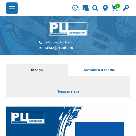
0
8-800-707-61-20
zakaz@rcauto.ru
Товары
Каталоги и схемы
Показать все