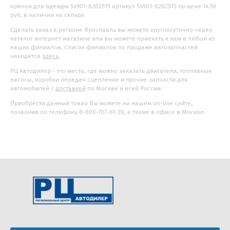
крючок для одежды 54901-8202515 артикул 54901-8202515 по цене 14.56
руб. в наличии на складе.
Сделать заказ в регионе Ярославль вы можете круглосуточно через
каталог интернет магазина или вы можете приехать к нам в любой из
наших филиалов. Список филиалов по продаже автозапчастей
находятся
здесь
.
РЦ Автодилер - это место, где можно заказать двигатели, топливные
насосы, коробки передач сцепление и прочие запчасти для
автомобилей с
доставкой
по Москве и всей России.
Приобрести данный товар Вы можете на нашем on-line сайте,
позвонив по телефону 8-800-707-61-20, а также в офисе в Москве.