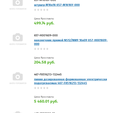
штуцер M16x16 657-М1616У-000
Цена Ярославль:
499.74 руб.
657-H001609-000
наконечник прямой NS12/NW9 16х09 657-H001609-
000
Цена Ярославль:
204.58 руб.
467-F8516213-132445
линия дозированная формованная электрически
подогреваемая 467-F8516213-132445
Цена Ярославль:
5 460.01 руб.