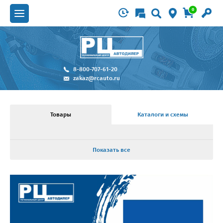
0
8-800-707-61-20
zakaz@rcauto.ru
Товары
Каталоги и схемы
Показать все