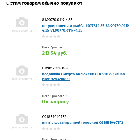
С этим товаром обычно покупают
81.90770.0119-4.35
регулировочная шайба 60?73?4,35 81.90770.0119-
4.35 81.90770.0119-4.35
Цена Ярославль:
213.54 руб.
HD90129326066
подвижная муфта включения HD90129326066
HD90129326066
Цена Ярославль:
По запросу
Q218B1040TF2
винт с шестигранной головкой Q218B1040TF2
Цена Ярославль: