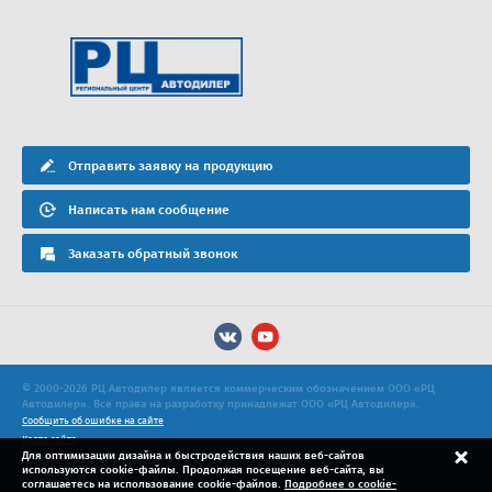
Отправить заявку на продукцию
Написать нам сообщение
Заказать обратный звонок
© 2000-2026 РЦ Автодилер является коммерческим обозначением ООО «РЦ
Автодилер». Все права на разработку принадлежат ООО «РЦ Автодилер».
Сообщить об ошибке на сайте
Карта сайта
Для оптимизации дизайна и быстродействия наших веб-сайтов
Политика конфиденциальности
используются cookie-файлы. Продолжая посещение веб-сайта, вы
Продвижение сайта
соглашаетесь на использование cookie-файлов.
Подробнее о cookie-