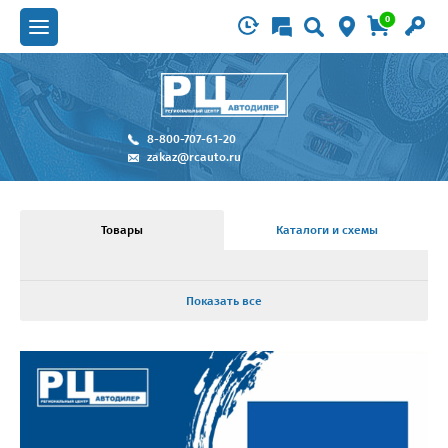
0
8-800-707-61-20
zakaz@rcauto.ru
Товары
Каталоги и схемы
Показать все