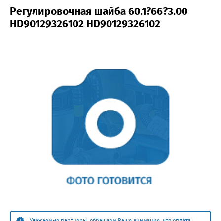
Регулировочная шайба 60.1?66?3.00
HD90129326102 HD90129326102
Уважаемые партнеры, обращаем Ваше внимание, что оплата