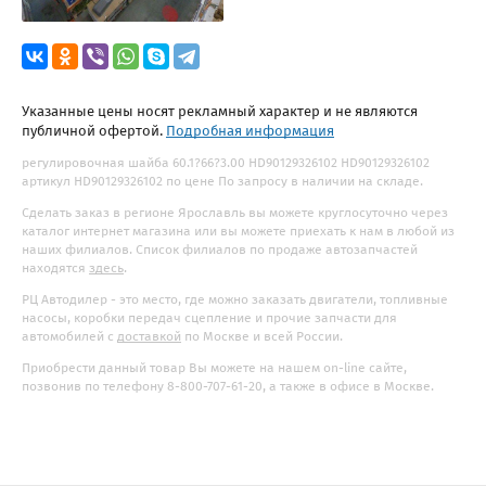
Указанные цены носят рекламный характер и не являются
публичной офертой.
Подробная информация
регулировочная шайба 60.1?66?3.00 HD90129326102 HD90129326102
артикул HD90129326102 по цене По запросу в наличии на складе.
Сделать заказ в регионе Ярославль вы можете круглосуточно через
каталог интернет магазина или вы можете приехать к нам в любой из
наших филиалов. Список филиалов по продаже автозапчастей
находятся
здесь
.
РЦ Автодилер - это место, где можно заказать двигатели, топливные
насосы, коробки передач сцепление и прочие запчасти для
автомобилей с
доставкой
по Москве и всей России.
Приобрести данный товар Вы можете на нашем on-line сайте,
позвонив по телефону 8-800-707-61-20, а также в офисе в Москве.