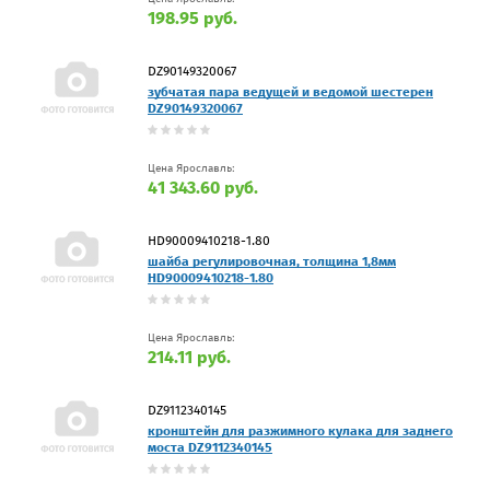
198.95 руб.
DZ90149320067
зубчатая пара ведущей и ведомой шестерен
DZ90149320067
Цена Ярославль:
41 343.60 руб.
HD90009410218-1.80
шайба регулировочная, толщина 1,8мм
HD90009410218-1.80
Цена Ярославль:
214.11 руб.
DZ9112340145
кронштейн для разжимного кулака для заднего
моста DZ9112340145