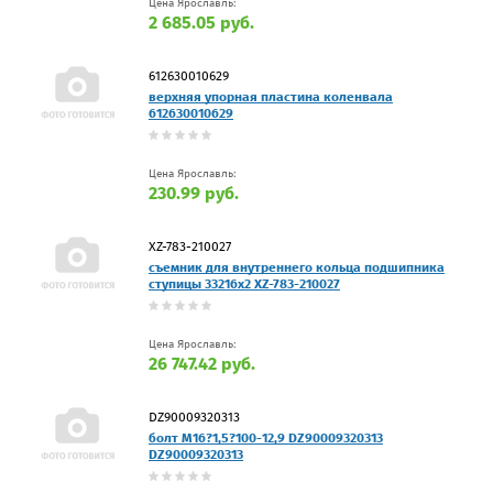
Цена Ярославль:
2 685.05 руб.
612630010629
верхняя упорная пластина коленвала
612630010629
Цена Ярославль:
230.99 руб.
XZ-783-210027
съемник для внутреннего кольца подшипника
ступицы 33216x2 XZ-783-210027
Цена Ярославль:
26 747.42 руб.
DZ90009320313
болт M16?1,5?100-12,9 DZ90009320313
DZ90009320313