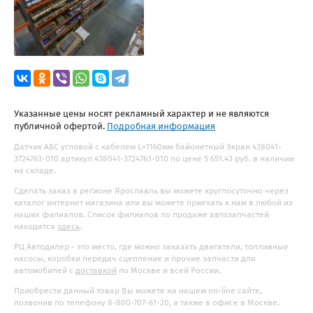
Указанные цены носят рекламный характер и не являются
публичной офертой.
Подробная информация
Датчик АБС угловой с кабелем L=1160мм байонетный Экран 438041-
3724763-010 артикул 438041-3724763-010 по цене 5 651.43 руб. в наличии
на складе.
Сделать заказ в регионе Ярославль вы можете круглосуточно через
каталог интернет магазина или вы можете приехать к нам в любой из
наших филиалов. Список филиалов по продаже автозапчастей
находятся
здесь
.
РЦ Автодилер - это место, где можно заказать двигатели, топливные
насосы, коробки передач сцепление и прочие запчасти для
автомобилей с
доставкой
по Москве и всей России.
Приобрести данный товар Вы можете на нашем on-line сайте,
позвонив по телефону 8-800-707-61-20, а также в офисе в Москве.