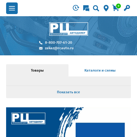
0
8-800-707-61-20
zakaz@rcauto.ru
Товары
Каталоги и схемы
Показать все