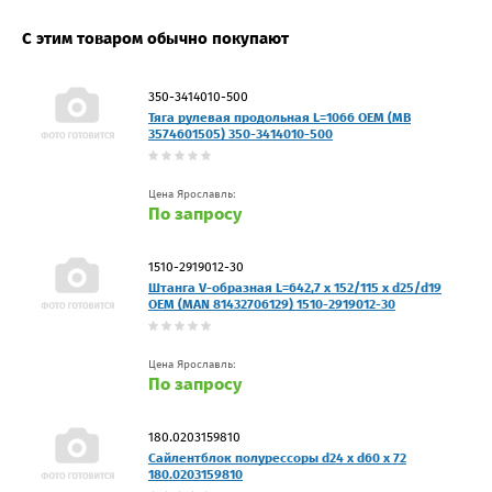
С этим товаром обычно покупают
350-3414010-500
Тяга рулевая продольная L=1066 OEM (MB
3574601505) 350-3414010-500
Цена Ярославль:
По запросу
1510-2919012-30
Штанга V-образная L=642,7 x 152/115 x d25/d19
OEM (MAN 81432706129) 1510-2919012-30
Цена Ярославль:
По запросу
180.0203159810
Сайлентблок полурессоры d24 x d60 x 72
180.0203159810