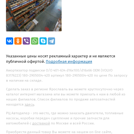
Указанные цены носят рекламный характер и не являются
публичной офертой.
Подробная информация
Амортизатор подвески O/O 401-634 d16x100/d16x66 OEM (VOLVO
83176223) 180-2905004-420 артикул 180-2905004-420 по цене По запросу
в наличии на складе.
Сделать заказ в регионе Ярославль вы можете круглосуточно через
каталог интернет магазина или вы можете приехать к нам в любой из
наших филиалов. Список филиалов по продаже автозапчастей
находятся
здесь
.
РЦ Автодилер - это место, где можно заказать двигатели, топливные
насосы, коробки передач сцепление и прочие запчасти для
автомобилей с
доставкой
по Москве и всей России.
Приобрести данный товар Вы можете на нашем on-line сайте,