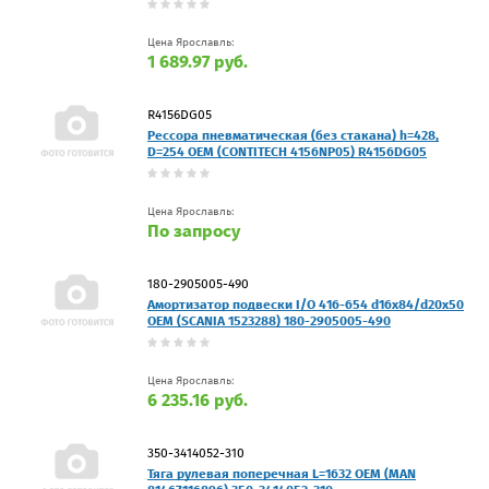
Цена Ярославль:
1 689.97 руб.
R4156DG05
Рессора пневматическая (без стакана) h=428,
D=254 OEM (CONTITECH 4156NP05) R4156DG05
Цена Ярославль:
По запросу
180-2905005-490
Амортизатор подвески I/O 416-654 d16x84/d20x50
OEM (SCANIA 1523288) 180-2905005-490
Цена Ярославль:
6 235.16 руб.
350-3414052-310
Тяга рулевая поперечная L=1632 OEM (MAN