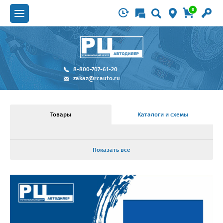
0
8-800-707-61-20
zakaz@rcauto.ru
Товары
Каталоги и схемы
Показать все