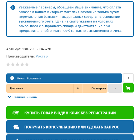
Уважаемые партнеры, обращаем Ваше внимание, что оплата
заказов в нашем интернет магазине возможна только путем
перечисления безналичных денежных средств на основании
выставленного счета. Цена на сайте указана на условиях
самовывоза с выбранного склада и действительна при
предварительной оплате 100% согласно выставленного счета.
Артикул:
180-2905004-420
Производитель:
Ростар
Цена г. Ярославль
Ярославль
0
По запросу
–
Наличие и цены
КУПИТЬ ТОВАР В ОДИН КЛИК БЕЗ РЕГИСТРАЦИИ
ПОЛУЧИТЬ КОНСУЛЬТАЦИЮ ИЛИ СДЕЛАТЬ ЗАПРОС