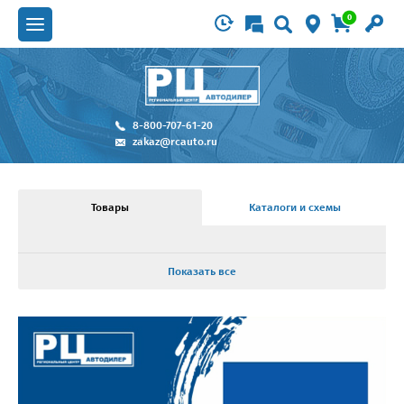
0
8-800-707-61-20
zakaz@rcauto.ru
Товары
Каталоги и схемы
Показать все