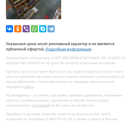
Указанные цены носят рекламный характер и не являются
публичной офертой.
Подробная информация
Тяга рулевая поперечная L=1679 OEM (MAN 81467116860) 180-3414052-42
артикул 180-3414052-42 по цене По запросу в наличии на складе.
Сделать заказ в регионе Ярославль вы можете круглосуточно через
каталог интернет магазина или вы можете приехать к нам в любой из
наших филиалов. Список филиалов по продаже автозапчастей
находятся
здесь
.
РЦ Автодилер - это место, где можно заказать двигатели, топливные
насосы, коробки передач сцепление и прочие запчасти для
автомобилей с
доставкой
по Москве и всей России.
Приобрести данный товар Вы можете на нашем on-line сайте,
позвонив по телефону 8-800-707-61-20, а также в офисе в Москве.