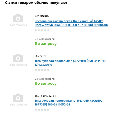
С этим товаром обычно покупают
R813DG06
Рессора пневматическая (без стакана) h=509,
D=269, d=156 OEM (CONTITECH 4023NP06) R813DG06
Цена Ярославль:
По запросу
LC222010
Тяга рулевая продольная LC222010 (350-3414010-
12) LC222010
Цена Ярославль:
По запросу
180-3414052-61
Тяга рулевая поперечная L=1743 OEM (SCANIA
1897335) 180-3414052-61