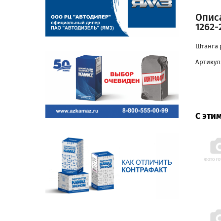
Описа
1262-
Штанга р
Артикул:
С эти