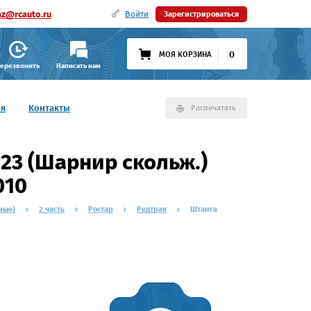
az@rcauto.ru
Войти
Зарегистрироваться
0
МОЯ КОРЗИНА
ерезвонить
Написать нам
ия
Контакты
Распечатать
d23 (Шарнир скольж.)
010
ные)
2 часть
Ростар
Редтрак
Штанга