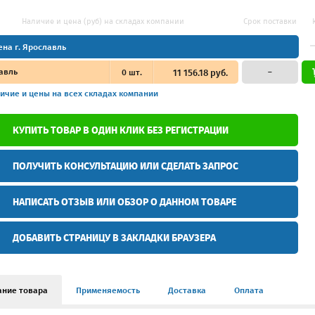
Наличие и цена (руб) на складах компании
Срок поставки
ена г. Ярославль
авль
0
шт.
11 156.18 руб.
–
ичие и цены
на всех складах компании
КУПИТЬ ТОВАР В ОДИН КЛИК БЕЗ РЕГИСТРАЦИИ
ПОЛУЧИТЬ КОНСУЛЬТАЦИЮ ИЛИ СДЕЛАТЬ ЗАПРОС
НАПИСАТЬ ОТЗЫВ ИЛИ ОБЗОР О ДАННОМ ТОВАРЕ
ДОБАВИТЬ СТРАНИЦУ В ЗАКЛАДКИ БРАУЗЕРА
ание товара
Применяемость
Доставка
Оплата