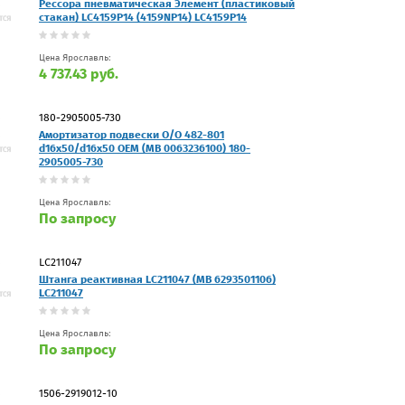
Рессора пневматическая Элемент (пластиковый
стакан) LC4159P14 (4159NP14) LC4159P14
Цена Ярославль:
4 737.43 руб.
180-2905005-730
Амортизатор подвески O/O 482-801
d16x50/d16x50 OEM (MB 0063236100) 180-
2905005-730
Цена Ярославль:
По запросу
LC211047
Штанга реактивная LC211047 (MB 6293501106)
LC211047
Цена Ярославль:
По запросу
1506-2919012-10