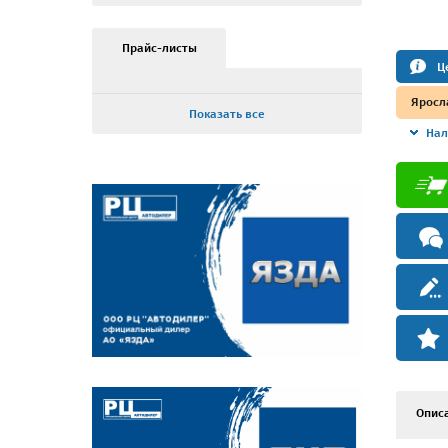
Прайс-листы
Ц
Яросл
Показать все
Нал
Опис