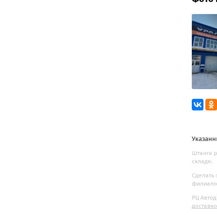
Указанн
Штанга р
складе.
Сделать 
филиалов
РЦ Автод
доставк