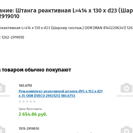
ние: Штанга реактивная L=414 x 130 x d23 (Ша
2919010
еактивная L=414 x 130 x d23 (Шарнир скольж.) OEM (MAN 81432206341) 126
 1262-2919010
м товаром обычно покупают
180.6755
Рем.комплект реактивной штанги d95 x 152 x d21
x 35 OEM (IVECO 2983125) 180.6755
Цена Ярославль:
2 654.86 руб.
1515-2919010