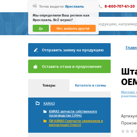
8-800-707-61-20
Точка выдачи:
Ярославль
Мы определили Ваш регион как
Ярославль. Всё верно?
Да
Нет, выбрать другой
Главн
Отправить заявку на продукцию
Оставить отзыв и предложение
Шта
OEM
Товары
Каталоги и схемы
Магазин 
реактивна
КАМАЗ
КАМАЗ запчасти собственного
Артику
производства (3994)
ПИ КАМАЗ (запчасти смежников и
Произв
импортные) (14633)