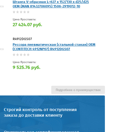
Штанга V-образная L=627 x 152/130 x d25/d25
OEM (MAN 81432706095) 1506-2919012-10
Цена Ярославль:
27 424.07 руб.
R4912DGS07
Рессора пневматическая (стальной стакан) OEM
(CONTITECH 4912NP07) R4912DGS07
Цена Ярославль:
9 525.76 руб.
Подробнее о преимуществах
Строгий контроль от поступления
заказа до доставки клиенту