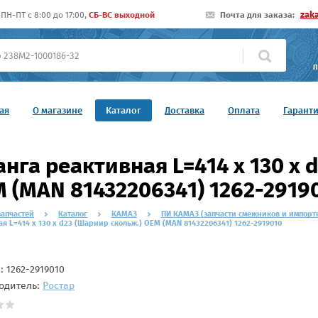
zak
ПН-ПТ c 8:00 до 17:00,
СБ-ВС выходной
Почта для заказа:
П
ая
О магазине
Каталог
Доставка
Оплата
Гарант
нга реактивная L=414 x 130 x 
 (MAN 81432206341) 1262-2919
запчастей
Каталог
КАМАЗ
ПИ КАМАЗ (запчасти смежников и импорт
я L=414 x 130 x d23 (Шарнир скольж.) OEM (MAN 81432206341) 1262-2919010
л:
1262-2919010
одитель:
Ростар