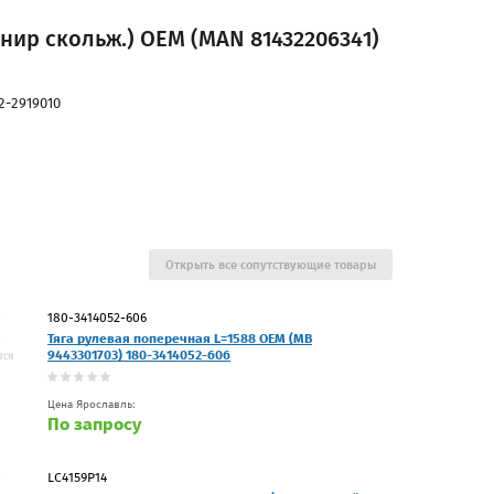
рнир скольж.) OEM (MAN 81432206341)
2-2919010
Открыть все сопутствующие товары
180-3414052-606
Тяга рулевая поперечная L=1588 OEM (MB
9443301703) 180-3414052-606
Цена Ярославль:
По запросу
LC4159P14