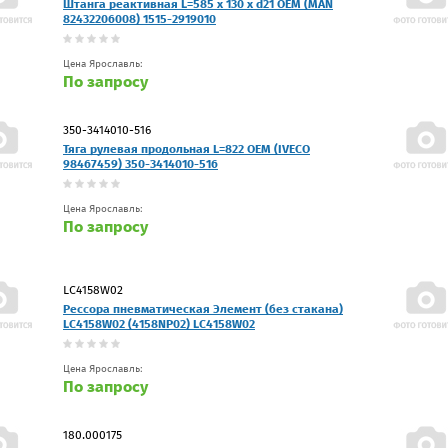
Штанга реактивная L=585 x 130 x d21 OEM (MAN
82432206008) 1515-2919010
Цена Ярославль:
По запросу
350-3414010-516
Тяга рулевая продольная L=822 OEM (IVECO
98467459) 350-3414010-516
Цена Ярославль:
По запросу
LC4158W02
Рессора пневматическая Элемент (без стакана)
LC4158W02 (4158NP02) LC4158W02
Цена Ярославль:
По запросу
180.000175