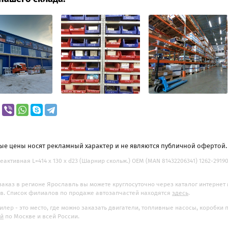
ые цены носят рекламный характер и не являются публичной офертой
еактивная L=414 x 130 x d23 (Шарнир скольж.) OEM (MAN 81432206341) 1262-291901
заказ в регионе Ярославль вы можете круглосуточно через каталог интернет
. Список филиалов по продаже автозапчастей находятся
здесь
.
илер - это место, где можно заказать двигатели, топливные насосы, коробки
ой
по Москве и всей России.