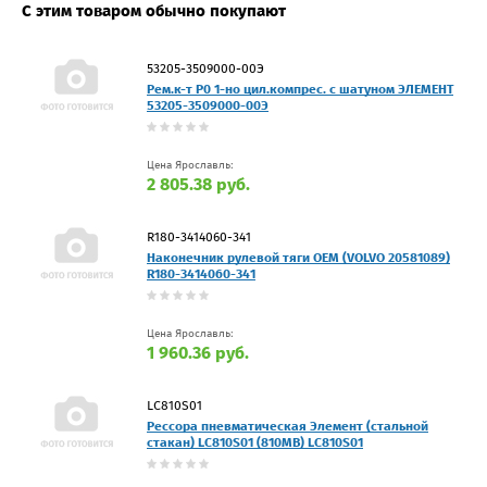
С этим товаром обычно покупают
53205-3509000-00Э
Рем.к-т Р0 1-но цил.компрес. с шатуном ЭЛЕМЕНТ
53205-3509000-00Э
Цена Ярославль:
2 805.38 руб.
R180-3414060-341
Наконечник рулевой тяги OEM (VOLVO 20581089)
R180-3414060-341
Цена Ярославль:
1 960.36 руб.
LC810S01
Рессора пневматическая Элемент (стальной
стакан) LC810S01 (810MB) LC810S01