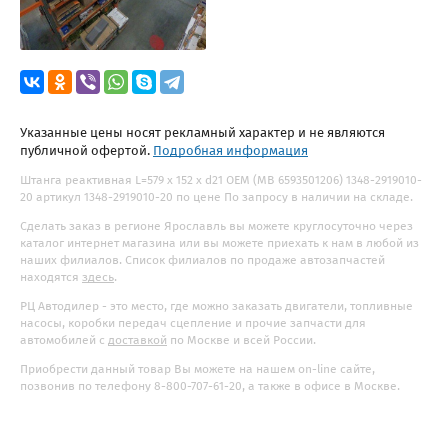
Указанные цены носят рекламный характер и не являются
публичной офертой.
Подробная информация
Штанга реактивная L=579 x 152 x d21 OEM (MB 6593501206) 1348-2919010-
20 артикул 1348-2919010-20 по цене По запросу в наличии на складе.
Сделать заказ в регионе Ярославль вы можете круглосуточно через
каталог интернет магазина или вы можете приехать к нам в любой из
наших филиалов. Список филиалов по продаже автозапчастей
находятся
здесь
.
РЦ Автодилер - это место, где можно заказать двигатели, топливные
насосы, коробки передач сцепление и прочие запчасти для
автомобилей с
доставкой
по Москве и всей России.
Приобрести данный товар Вы можете на нашем on-line сайте,
позвонив по телефону 8-800-707-61-20, а также в офисе в Москве.