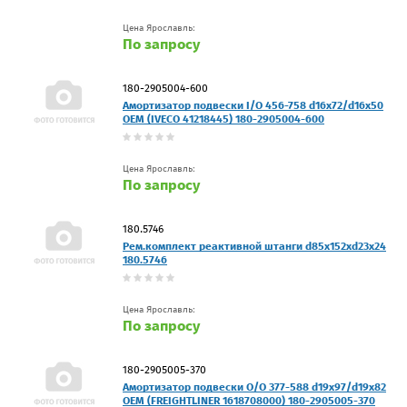
Цена Ярославль:
По запросу
180-2905004-600
Амортизатор подвески I/O 456-758 d16x72/d16x50
OEM (IVECO 41218445) 180-2905004-600
Цена Ярославль:
По запросу
180.5746
Рем.комплект реактивной штанги d85x152xd23x24
180.5746
Цена Ярославль:
По запросу
180-2905005-370
Амортизатор подвески O/O 377-588 d19x97/d19x82
OEM (FREIGHTLINER 1618708000) 180-2905005-370