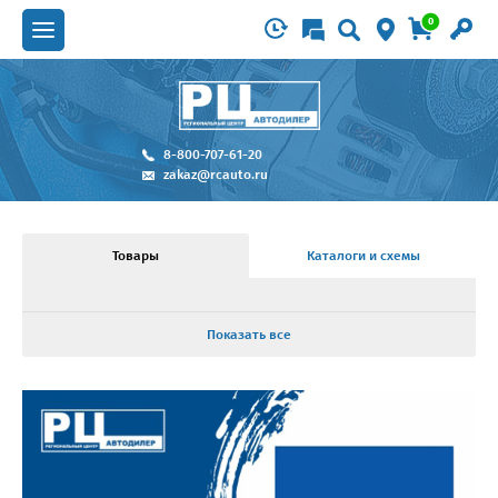
0
8-800-707-61-20
zakaz@rcauto.ru
Товары
Каталоги и схемы
Показать все