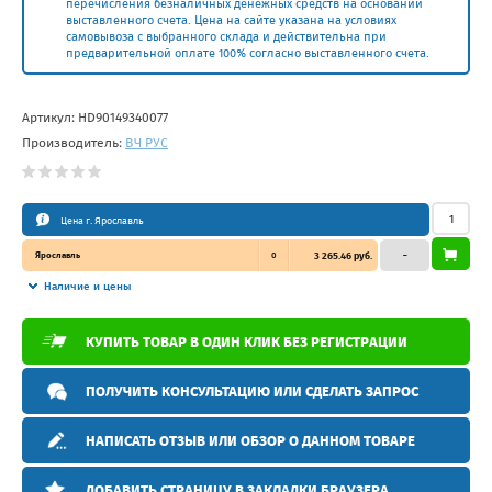
перечисления безналичных денежных средств на основании
выставленного счета. Цена на сайте указана на условиях
самовывоза с выбранного склада и действительна при
предварительной оплате 100% согласно выставленного счета.
Артикул:
HD90149340077
Производитель:
ВЧ РУС
Цена г. Ярославль
Ярославль
0
3 265.46 руб.
–
Наличие и цены
КУПИТЬ ТОВАР В ОДИН КЛИК БЕЗ РЕГИСТРАЦИИ
ПОЛУЧИТЬ КОНСУЛЬТАЦИЮ ИЛИ СДЕЛАТЬ ЗАПРОС
НАПИСАТЬ ОТЗЫВ ИЛИ ОБЗОР О ДАННОМ ТОВАРЕ
ДОБАВИТЬ СТРАНИЦУ В ЗАКЛАДКИ БРАУЗЕРА