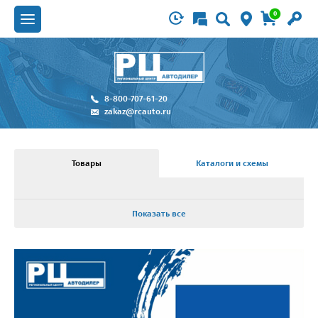
0
8-800-707-61-20
zakaz@rcauto.ru
Товары
Каталоги и схемы
Показать все