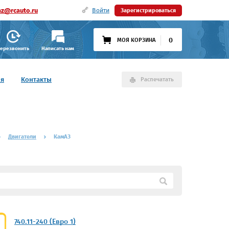
az@rcauto.ru
Войти
Зарегистрироваться
0
МОЯ КОРЗИНА
ерезвонить
Написать нам
ия
Контакты
Распечатать
Двигатели
КамАЗ
740.11-240 (Евро 1)