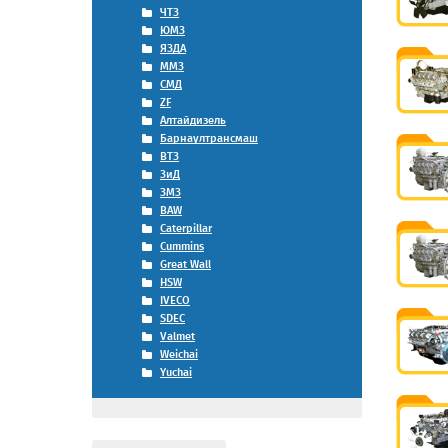
ЧТЗ
ЮМЗ
ЯЗДА
ММЗ
СМД
ZF
Алтайдизель
Барнаултрансмаш
ВТЗ
ЗиД
ЗМЗ
BAW
Caterpillar
Cummins
Great Wall
HSW
IVECO
SDEC
Valmet
Weichai
Yuchai