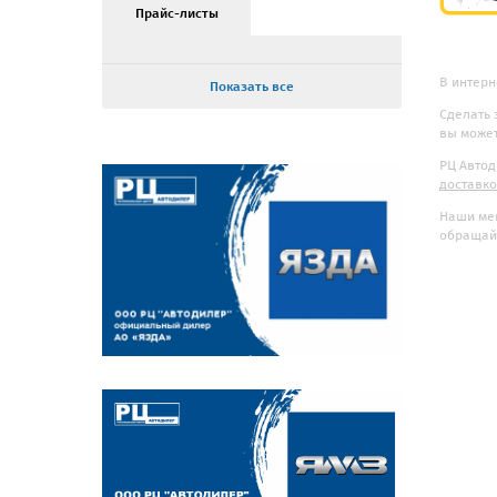
Прайс-листы
В интерн
Показать все
Сделать 
вы может
РЦ Автод
доставк
Наши мен
обращайт