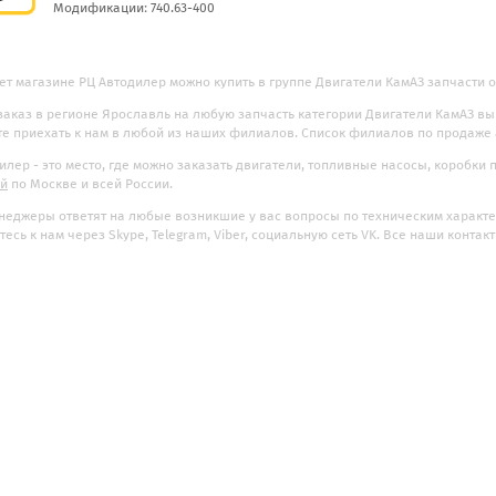
Модификации: 740.63-400
ет магазине РЦ Автодилер можно купить в группе Двигатели КамАЗ запчасти о
заказ в регионе Ярославль на любую запчасть категории Двигатели КамАЗ вы
е приехать к нам в любой из наших филиалов. Список филиалов по продаже
илер - это место, где можно заказать двигатели, топливные насосы, коробки
ой
по Москве и всей России.
еджеры ответят на любые возникшие у вас вопросы по техническим характер
есь к нам через Skype, Telegram, Viber, социальную сеть VK. Все наши контак