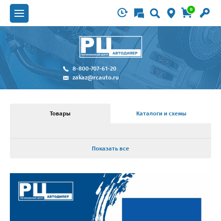
0
8-800-707-61-20
zakaz@rcauto.ru
Товары
Каталоги и схемы
Показать все