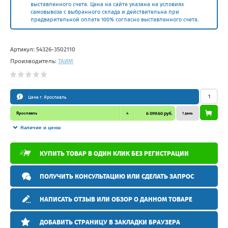
выставленного счета. Цена на сайте указана на условиях
самовывоза с выбранного склада и действительна при
предварительной оплате 100% согласно выставленного счета.
Артикул:
54326-3502110
Производитель:
ТАИМ
Цена г. Ярославль
Ярославль
4
6 099.60 руб.
1 день
Наличие и цены
КУПИТЬ ТОВАР В ОДИН КЛИК БЕЗ РЕГИСТРАЦИИ
ПОЛУЧИТЬ КОНСУЛЬТАЦИЮ ИЛИ СДЕЛАТЬ ЗАПРОС
НАПИСАТЬ ОТЗЫВ ИЛИ ОБЗОР О ДАННОМ ТОВАРЕ
ДОБАВИТЬ СТРАНИЦУ В ЗАКЛАДКИ БРАУЗЕРА