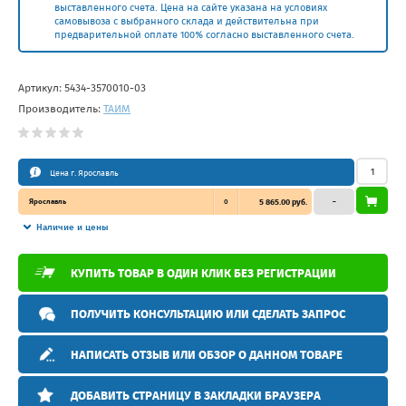
выставленного счета. Цена на сайте указана на условиях
самовывоза с выбранного склада и действительна при
предварительной оплате 100% согласно выставленного счета.
Артикул:
5434-3570010-03
Производитель:
ТАИМ
Цена г. Ярославль
Ярославль
0
5 865.00 руб.
–
Наличие и цены
КУПИТЬ ТОВАР В ОДИН КЛИК БЕЗ РЕГИСТРАЦИИ
ПОЛУЧИТЬ КОНСУЛЬТАЦИЮ ИЛИ СДЕЛАТЬ ЗАПРОС
НАПИСАТЬ ОТЗЫВ ИЛИ ОБЗОР О ДАННОМ ТОВАРЕ
ДОБАВИТЬ СТРАНИЦУ В ЗАКЛАДКИ БРАУЗЕРА