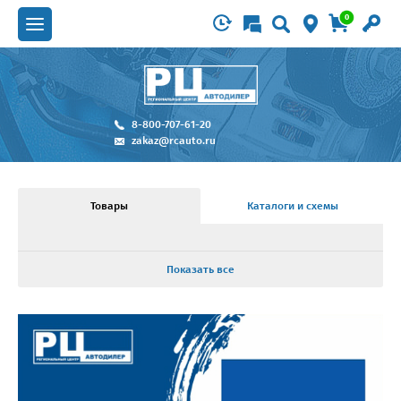
0
8-800-707-61-20
zakaz@rcauto.ru
Товары
Каталоги и схемы
Показать все