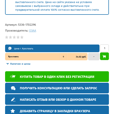
выставленного счета. Цена на сайте указана на условиях
самовывоза с выбранного склада и действительна при
предварительной оплате 100% согласно выставленного счета.
Артикул:
5336-1702296
Производитель:
ОЗАА
Цена г. Ярославль
Ярославль
0
34.02 руб.
–
Наличие и цены
КУПИТЬ ТОВАР В ОДИН КЛИК БЕЗ РЕГИСТРАЦИИ
ПОЛУЧИТЬ КОНСУЛЬТАЦИЮ ИЛИ СДЕЛАТЬ ЗАПРОС
НАПИСАТЬ ОТЗЫВ ИЛИ ОБЗОР О ДАННОМ ТОВАРЕ
ДОБАВИТЬ СТРАНИЦУ В ЗАКЛАДКИ БРАУЗЕРА