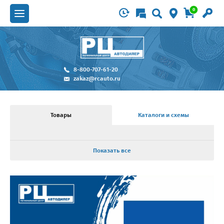
0
8-800-707-61-20
zakaz@rcauto.ru
Товары
Каталоги и схемы
Показать все