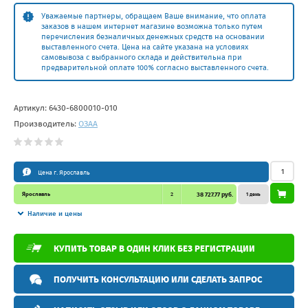
Уважаемые партнеры, обращаем Ваше внимание, что оплата
заказов в нашем интернет магазине возможна только путем
перечисления безналичных денежных средств на основании
выставленного счета. Цена на сайте указана на условиях
самовывоза с выбранного склада и действительна при
предварительной оплате 100% согласно выставленного счета.
Артикул:
6430-6800010-010
Производитель:
ОЗАА
Цена г. Ярославль
Ярославль
2
38 727.77 руб.
1 день
Наличие и цены
КУПИТЬ ТОВАР В ОДИН КЛИК БЕЗ РЕГИСТРАЦИИ
ПОЛУЧИТЬ КОНСУЛЬТАЦИЮ ИЛИ СДЕЛАТЬ ЗАПРОС