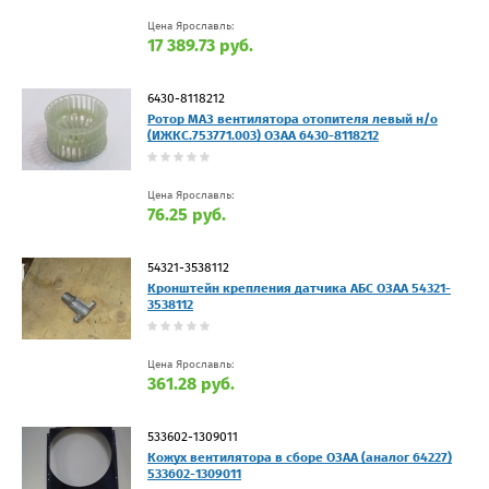
Цена Ярославль:
17 389.73 руб.
6430-8118212
Ротор МАЗ вентилятора отопителя левый н/о
(ИЖКС.753771.003) ОЗАА 6430-8118212
Цена Ярославль:
76.25 руб.
54321-3538112
Кронштейн крепления датчика АБС ОЗАА 54321-
3538112
Цена Ярославль:
361.28 руб.
533602-1309011
Кожух вентилятора в сборе ОЗАА (аналог 64227)
533602-1309011