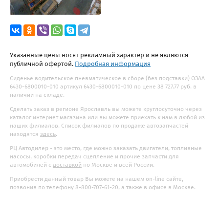
Указанные цены носят рекламный характер и не являются
публичной офертой.
Подробная информация
Сиденье водительское пневматическое в сборе (без подставки) ОЗАА
6430-6800010-010 артикул 6430-6800010-010 по цене 38 727.77 руб. в
наличии на складе.
Сделать заказ в регионе Ярославль вы можете круглосуточно через
каталог интернет магазина или вы можете приехать к нам в любой из
наших филиалов. Список филиалов по продаже автозапчастей
находятся
здесь
.
РЦ Автодилер - это место, где можно заказать двигатели, топливные
насосы, коробки передач сцепление и прочие запчасти для
автомобилей с
доставкой
по Москве и всей России.
Приобрести данный товар Вы можете на нашем on-line сайте,
позвонив по телефону 8-800-707-61-20, а также в офисе в Москве.