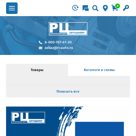
0
8-800-707-61-20
zakaz@rcauto.ru
Товары
Каталоги и схемы
Показать все