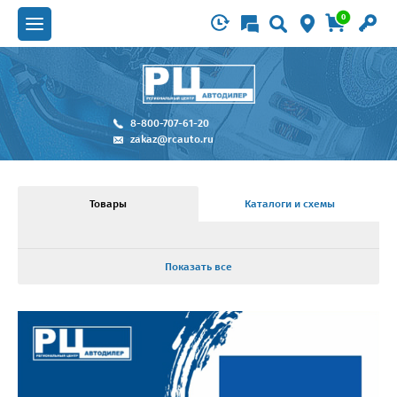
0
8-800-707-61-20
zakaz@rcauto.ru
Товары
Каталоги и схемы
Показать все