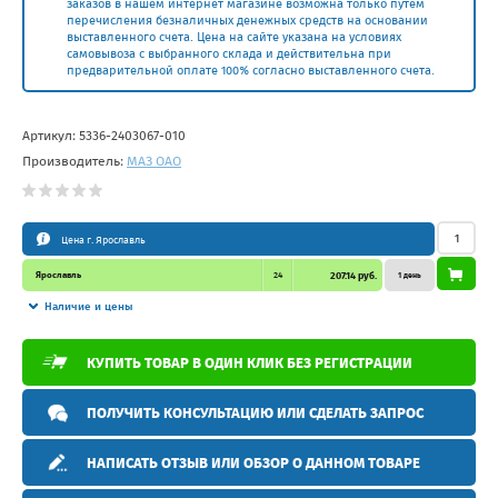
заказов в нашем интернет магазине возможна только путем
перечисления безналичных денежных средств на основании
выставленного счета. Цена на сайте указана на условиях
самовывоза с выбранного склада и действительна при
предварительной оплате 100% согласно выставленного счета.
Артикул:
5336-2403067-010
Производитель:
МАЗ ОАО
Цена г. Ярославль
Ярославль
24
207.14 руб.
1 день
Наличие и цены
КУПИТЬ ТОВАР В ОДИН КЛИК БЕЗ РЕГИСТРАЦИИ
ПОЛУЧИТЬ КОНСУЛЬТАЦИЮ ИЛИ СДЕЛАТЬ ЗАПРОС
НАПИСАТЬ ОТЗЫВ ИЛИ ОБЗОР О ДАННОМ ТОВАРЕ