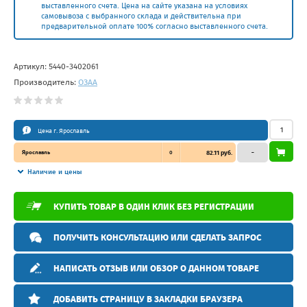
выставленного счета. Цена на сайте указана на условиях
самовывоза с выбранного склада и действительна при
предварительной оплате 100% согласно выставленного счета.
Артикул:
5440-3402061
Производитель:
ОЗАА
Цена г. Ярославль
Ярославль
0
82.11 руб.
–
Наличие и цены
КУПИТЬ ТОВАР В ОДИН КЛИК БЕЗ РЕГИСТРАЦИИ
ПОЛУЧИТЬ КОНСУЛЬТАЦИЮ ИЛИ СДЕЛАТЬ ЗАПРОС
НАПИСАТЬ ОТЗЫВ ИЛИ ОБЗОР О ДАННОМ ТОВАРЕ
ДОБАВИТЬ СТРАНИЦУ В ЗАКЛАДКИ БРАУЗЕРА