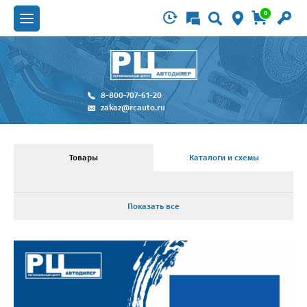
0
8-800-707-61-20
zakaz@rcauto.ru
Товары
Каталоги и схемы
Показать все