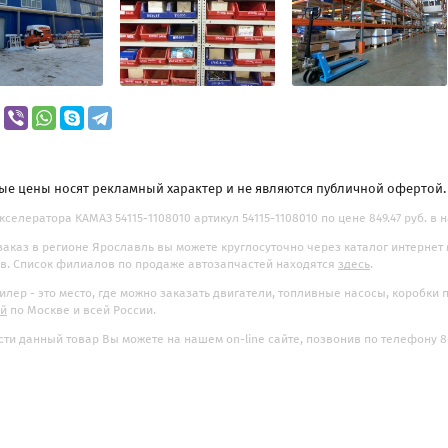
ые цены носят рекламный характер и не являются публичной офертой
кселератора КАМАЗ 54115-1108010 артикул 54115-1108010 по цене 849.47 руб. в 
заказ в регионе Ярославль вы можете круглосуточно через каталог интернет
. Список филиалов по продаже автозапчастей находятся
здесь
.
илер - это место, где можно заказать двигатели, топливные насосы, коробки
ой
по Москве и всей России.
ти данный товар Вы можете на нашем on-line сайте, позвонив по телефону 8-