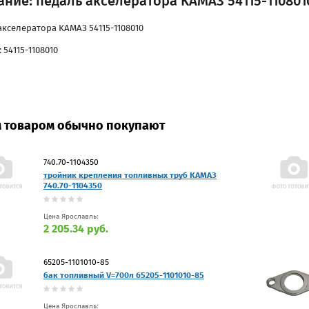
ние: педаль акселератора КАМАЗ 54115-110801
акселератора КАМАЗ 54115-1108010
 54115-1108010
м товаром обычно покупают
740.70-1104350
тройник крепления топливных труб КАМАЗ
740.70-1104350
Цена Ярославль:
2 205.34 руб.
65205-1101010-85
бак топливный V=700л 65205-1101010-85
Цена Ярославль: