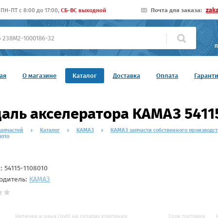
zak
ПН-ПТ c 8:00 до 17:00,
СБ-ВС выходной
Почта для заказа:
П
ая
О магазине
Каталог
Доставка
Оплата
Гарант
аль акселератора КАМАЗ 5411
запчастей
Каталог
КАМАЗ
КАМАЗ запчасти собственного производст
8010
л:
54115-1108010
одитель:
КАМАЗ
Наличие и цена (руб) на складах компании
Срок поставки