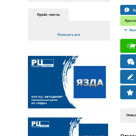
Ц
Прайс-листы
Яросл
Нал
Показать все
Опис