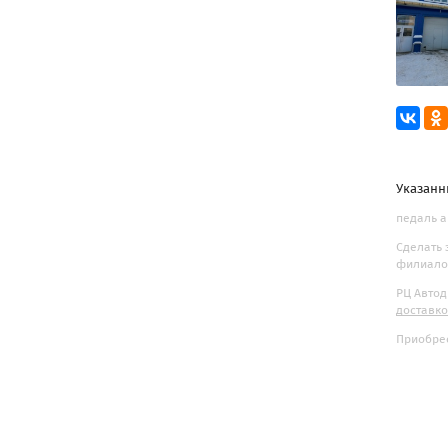
Указанн
педаль а
Сделать 
филиалов
РЦ Автод
доставк
Приобрес