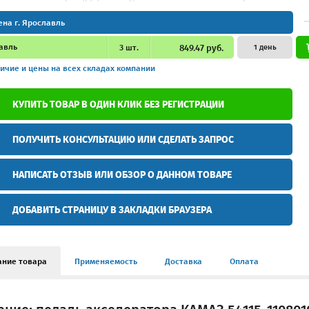
ена г. Ярославль
авль
3
шт.
849.47 руб.
1 день
ичие и цены
на всех складах компании
КУПИТЬ ТОВАР В ОДИН КЛИК БЕЗ РЕГИСТРАЦИИ
ПОЛУЧИТЬ КОНСУЛЬТАЦИЮ ИЛИ СДЕЛАТЬ ЗАПРОС
НАПИСАТЬ ОТЗЫВ ИЛИ ОБЗОР О ДАННОМ ТОВАРЕ
ДОБАВИТЬ СТРАНИЦУ В ЗАКЛАДКИ БРАУЗЕРА
ание товара
Применяемость
Доставка
Оплата