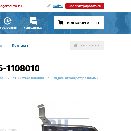
az@rcauto.ru
Войти
Зарегистрироваться
0
МОЯ КОРЗИНА
ерезвонить
Написать нам
ия
Контакты
Распечатать
5-1108010
ва
11. Система питания
педаль акселератора КАМАЗ
Количество