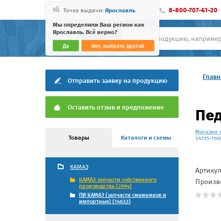
8-800-707-61-20
Точка выдачи:
Ярославль
Мы определили Ваш регион как
Ярославль. Всё верно?
Да
Нет, выбрать другой
Главн
Отправить заявку на продукцию
Оставить отзыв и предложение
Пед
Магазин 
Товары
Каталоги и схемы
54115-110
КАМАЗ
Артику
КАМАЗ запчасти собственного
Произв
производства (3994)
ПИ КАМАЗ (запчасти смежников и
импортные) (14633)