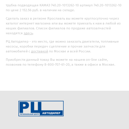
трубка подводящая КАМАЗ 740.20-1013262-10 артикул 740.20-1013262-10
по цене 2 152.56 руб. в наличии на складе.
Сделать заказ в регионе Ярославль вы можете круглосуточно через
каталог интернет магазина или вы можете приехать к нам в любой из
наших филиалов. Список филиалов по продаже автозапчастей
находятся
здесь
.
РЦ Автодилер - это место, где можно заказать двигатели, топливные
насосы, коробки передач сцепление и прочие запчасти для
автомобилей с
доставкой
по Москве и всей России.
Приобрести данный товар Вы можете на нашем on-line сайте,
позвонив по телефону 8-800-707-61-20, а также в офисе в Москве.