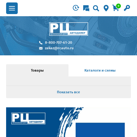
0
8-800-707-61-20
zakaz@rcauto.ru
Товары
Каталоги и схемы
Показать все