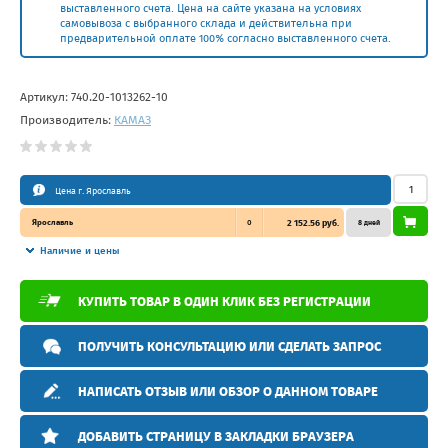
выставленного счета. Цена на сайте указана на условиях
самовывоза с выбранного склада и действительна при
предварительной оплате 100% согласно выставленного счета.
Артикул:
740.20-1013262-10
Производитель:
КАМАЗ
Цена г. Ярославль
Ярославль
0
2 152.56 руб.
8 дней
Наличие и цены
КУПИТЬ ТОВАР В ОДИН КЛИК БЕЗ РЕГИСТРАЦИИ
ПОЛУЧИТЬ КОНСУЛЬТАЦИЮ ИЛИ СДЕЛАТЬ ЗАПРОС
НАПИСАТЬ ОТЗЫВ ИЛИ ОБЗОР О ДАННОМ ТОВАРЕ
ДОБАВИТЬ СТРАНИЦУ В ЗАКЛАДКИ БРАУЗЕРА