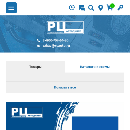
0
8-800-707-61-20
zakaz@rcauto.ru
Товары
Каталоги и схемы
Показать все