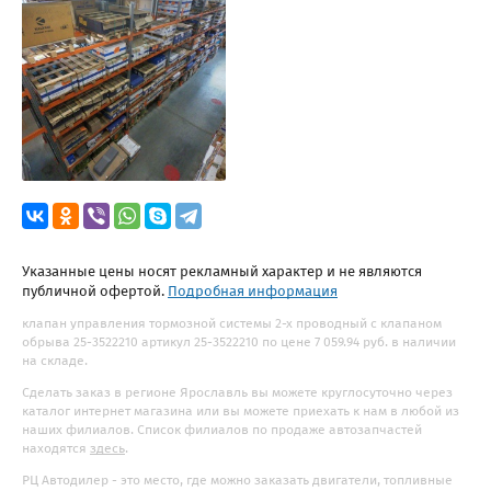
Указанные цены носят рекламный характер и не являются
публичной офертой.
Подробная информация
клапан управления тормозной системы 2-х проводный с клапаном
обрыва 25-3522210 артикул 25-3522210 по цене 7 059.94 руб. в наличии
на складе.
Сделать заказ в регионе Ярославль вы можете круглосуточно через
каталог интернет магазина или вы можете приехать к нам в любой из
наших филиалов. Список филиалов по продаже автозапчастей
находятся
здесь
.
РЦ Автодилер - это место, где можно заказать двигатели, топливные