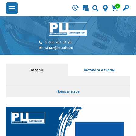
0
8-800-707-61-20
zakaz@rcauto.ru
Товары
Каталоги и схемы
Показать все