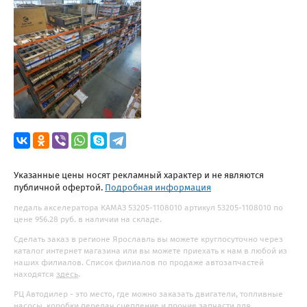
Указанные цены носят рекламный характер и не являются
публичной офертой.
Подробная информация
педаль акселератора КАМАЗ 53205-1108010 артикул 53205-1108010 по
цене 956.28 руб. в наличии на складе.
Сделать заказ в регионе Ярославль вы можете круглосуточно через
каталог интернет магазина или вы можете приехать к нам в любой из
наших филиалов. Список филиалов по продаже автозапчастей
находятся
здесь
.
РЦ Автодилер - это место, где можно заказать двигатели, топливные
насосы, коробки передач сцепление и прочие запчасти для