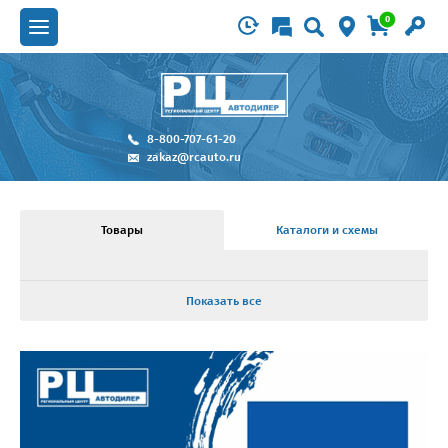
0
8-800-707-61-20
zakaz@rcauto.ru
Товары
Каталоги и схемы
Показать все