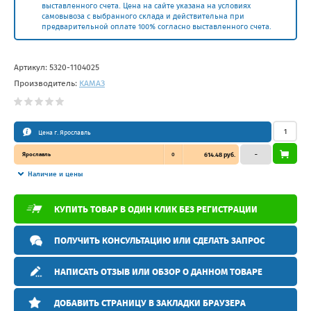
выставленного счета. Цена на сайте указана на условиях
самовывоза с выбранного склада и действительна при
предварительной оплате 100% согласно выставленного счета.
Артикул:
5320-1104025
Производитель:
КАМАЗ
Цена г. Ярославль
Ярославль
0
614.48 руб.
–
Наличие и цены
КУПИТЬ ТОВАР В ОДИН КЛИК БЕЗ РЕГИСТРАЦИИ
ПОЛУЧИТЬ КОНСУЛЬТАЦИЮ ИЛИ СДЕЛАТЬ ЗАПРОС
НАПИСАТЬ ОТЗЫВ ИЛИ ОБЗОР О ДАННОМ ТОВАРЕ
ДОБАВИТЬ СТРАНИЦУ В ЗАКЛАДКИ БРАУЗЕРА