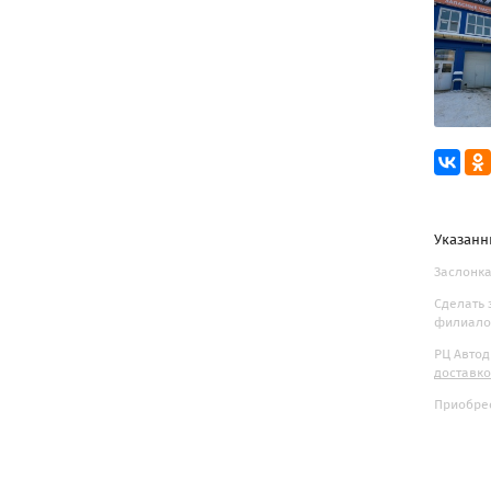
Указанн
Заслонка
Сделать 
филиалов
РЦ Автод
доставк
Приобрес