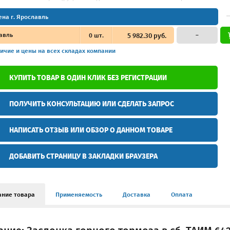
ена г. Ярославль
авль
0
шт.
5 982.30 руб.
–
ичие и цены
на всех складах компании
КУПИТЬ ТОВАР В ОДИН КЛИК БЕЗ РЕГИСТРАЦИИ
ПОЛУЧИТЬ КОНСУЛЬТАЦИЮ ИЛИ СДЕЛАТЬ ЗАПРОС
НАПИСАТЬ ОТЗЫВ ИЛИ ОБЗОР О ДАННОМ ТОВАРЕ
ДОБАВИТЬ СТРАНИЦУ В ЗАКЛАДКИ БРАУЗЕРА
ание товара
Применяемость
Доставка
Оплата