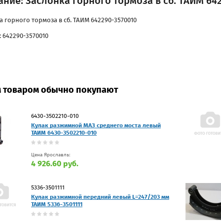
ние: Заслонка горного тормоза в сб. ТАИМ 64
а горного тормоза в сб. ТАИМ 642290-3570010
: 642290-3570010
м товаром обычно покупают
6430-3502210-010
Кулак разжимной МАЗ среднего моста левый
ТАИМ 6430-3502210-010
Цена Ярославль:
4 926.60 руб.
5336-3501111
Кулак разжимной передний левый L=247/203 мм
ТАИМ 5336-3501111