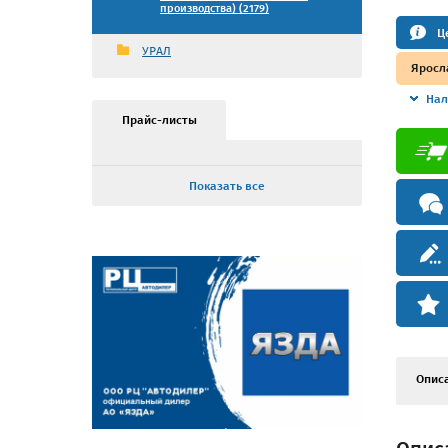
производства) (2179)
Ц
УРАЛ
Яросл
Нал
Прайс-листы
Показать все
Опис