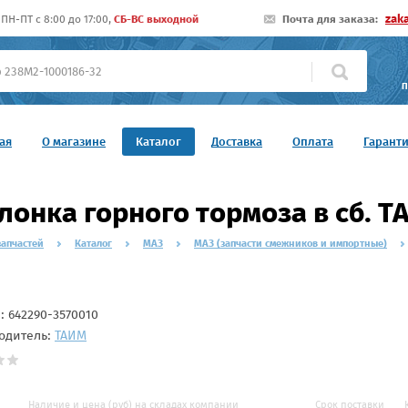
zak
ПН-ПТ c 8:00 до 17:00,
СБ-ВС выходной
Почта для заказа:
П
ая
О магазине
Каталог
Доставка
Оплата
Гарант
лонка горного тормоза в сб. 
запчастей
Каталог
МАЗ
МАЗ (запчасти смежников и импортные)
л:
642290-3570010
одитель:
ТАИМ
Наличие и цена (руб) на складах компании
Срок поставки