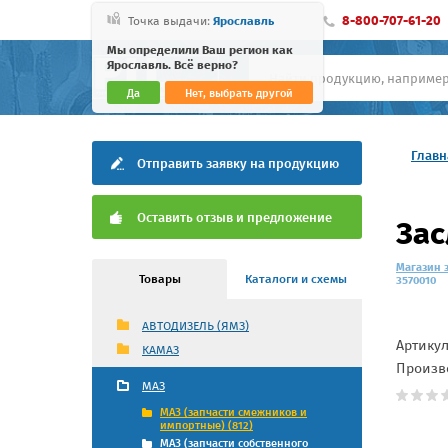
8-800-707-61-20
Точка выдачи:
Ярославль
Мы определили Ваш регион как
Ярославль. Всё верно?
Да
Нет, выбрать другой
Главн
Отправить заявку на продукцию
Оставить отзыв и предложение
Зас
Магазин 
Товары
Каталоги и схемы
3570010
АВТОДИЗЕЛЬ (ЯМЗ)
Артику
КАМАЗ
Произв
МАЗ
МАЗ (запчасти смежников и
импортные) (812)
МАЗ (запчасти собственного