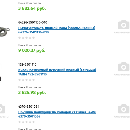
Цена Ярославль:
3 682.64 руб.
64226-3501136-010
Рычаг автомат. прямой ТАИМ (эвольв. шлицы)
64226-3501136-010
Цена Ярославль:
9 020.37 руб.
152-3501110
Кулак разжимной передний правый (L=294мм)
ТАИМ 152-3501110
Цена Ярославль:
3 625.98 руб.
4370-3501034
Пружина полуприцепа колодок стяжная ТАИМ
4370-3501034
Цена Ярославль: