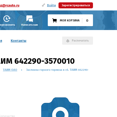
az@rcauto.ru
Войти
Зарегистрироваться
0
МОЯ КОРЗИНА
ерезвонить
Написать нам
ия
Контакты
Распечатать
ТАИМ 642290-3570010
ТАИМ ОАО
Заслонка горного тормоза в сб. ТАИМ 642290-
Количество