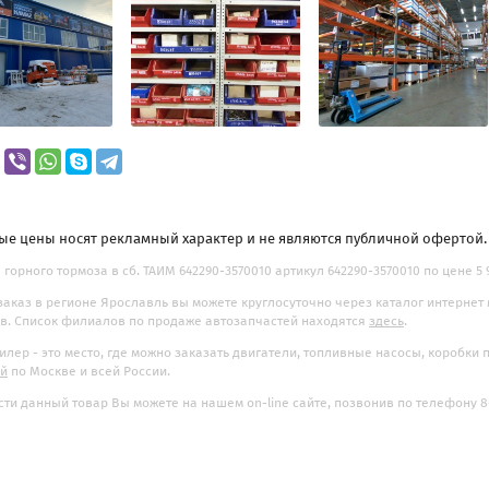
ые цены носят рекламный характер и не являются публичной офертой
 горного тормоза в сб. ТАИМ 642290-3570010 артикул 642290-3570010 по цене 5 
заказ в регионе Ярославль вы можете круглосуточно через каталог интернет
. Список филиалов по продаже автозапчастей находятся
здесь
.
илер - это место, где можно заказать двигатели, топливные насосы, коробки
ой
по Москве и всей России.
ти данный товар Вы можете на нашем on-line сайте, позвонив по телефону 8-