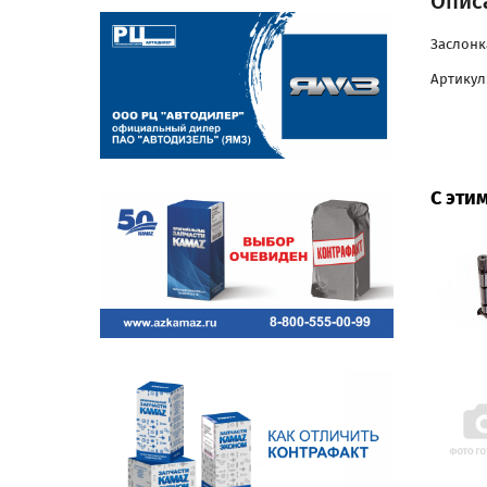
Описа
Заслонк
Артикул
С эти