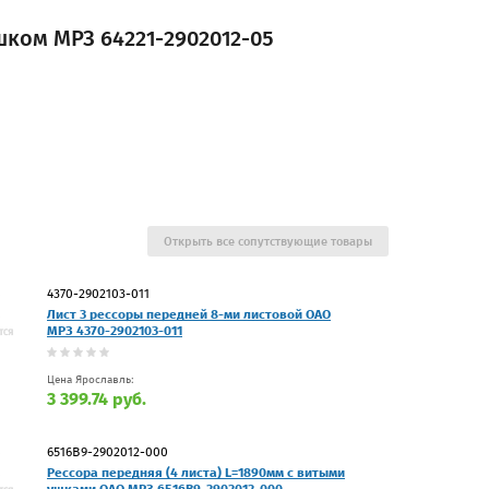
ушком МРЗ 64221-2902012-05
Открыть все сопутствующие товары
4370-2902103-011
Лист 3 рессоры передней 8-ми листовой ОАО
МРЗ 4370-2902103-011
Цена Ярославль:
3 399.74 руб.
6516В9-2902012-000
Рессора передняя (4 листа) L=1890мм с витыми
ушками ОАО МРЗ 6516В9-2902012-000