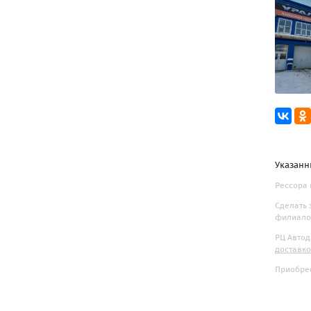
Указанн
Рессора 
Сделать 
филиалов
РЦ Автод
доставк
Приобрес