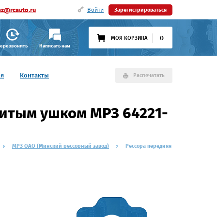
az@rcauto.ru
Войти
Зарегистрироваться
0
МОЯ КОРЗИНА
ерезвонить
Написать нам
ия
Контакты
Распечатать
 витым ушком МРЗ 64221-
МРЗ ОАО (Минский рессорный завод)
Рессора передняя