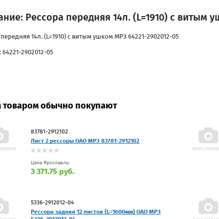
ние: Рессора передняя 14л. (L=1910) с витым 
передняя 14л. (L=1910) с витым ушком МРЗ 64221-2902012-05
 64221-2902012-05
м товаром обычно покупают
83781-2912102
Лист 2 рессоры ОАО МРЗ 83781-2912102
Цена Ярославль:
3 371.75 руб.
5336-2912012-04
Рессора задняя 12 листов (L=1600мм) ОАО МРЗ
5336-2912012-04