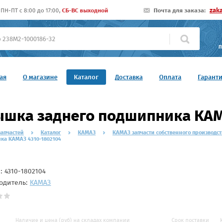
zak
ПН-ПТ c 8:00 до 17:00,
СБ-ВС выходной
Почта для заказа:
П
ая
О магазине
Каталог
Доставка
Оплата
Гарант
шка заднего подшипника КАМ
запчастей
Каталог
КАМАЗ
КАМАЗ запчасти собственного производст
ка КАМАЗ 4310-1802104
л:
4310-1802104
одитель:
КАМАЗ
Наличие и цена (руб) на складах компании
Срок поставки