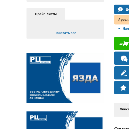
Ц
Прайс-листы
Яросл
Нал
Показать все
Опис