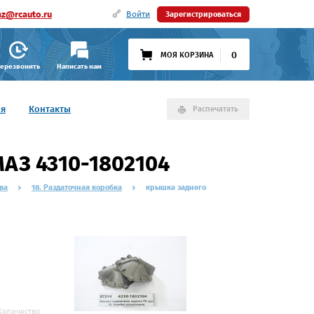
az@rcauto.ru
Войти
Зарегистрироваться
0
МОЯ КОРЗИНА
ерезвонить
Написать нам
ия
Контакты
Распечатать
АЗ 4310-1802104
ва
18. Раздаточная коробка
крышка заднего
Количество