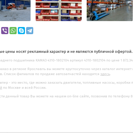
ые цены носят рекламный характер и не являются публичной офертой
аднего подшипника КАМАЗ 4310-1802104 артикул 4310-1802104 по цене 1 872.34 
заказ в регионе Ярославль вы можете круглосуточно через каталог интернет
. Список филиалов по продаже автозапчастей находятся
здесь
.
илер - это место, где можно заказать двигатели, топливные насосы, коробки
ой
по Москве и всей России.
ти данный товар Вы можете на нашем on-line сайте, позвонив по телефону 8-