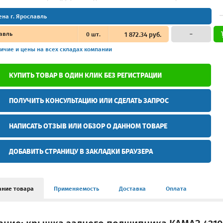
ена г. Ярославль
авль
0
шт.
1 872.34 руб.
–
ичие и цены
на всех складах компании
КУПИТЬ ТОВАР В ОДИН КЛИК БЕЗ РЕГИСТРАЦИИ
ПОЛУЧИТЬ КОНСУЛЬТАЦИЮ ИЛИ СДЕЛАТЬ ЗАПРОС
НАПИСАТЬ ОТЗЫВ ИЛИ ОБЗОР О ДАННОМ ТОВАРЕ
ДОБАВИТЬ СТРАНИЦУ В ЗАКЛАДКИ БРАУЗЕРА
ание товара
Применяемость
Доставка
Оплата