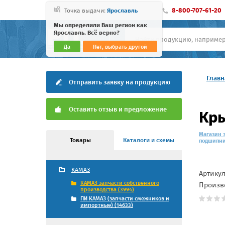
8-800-707-61-20
Точка выдачи:
Ярославль
Мы определили Ваш регион как
Ярославль. Всё верно?
Да
Нет, выбрать другой
Главн
Отправить заявку на продукцию
Оставить отзыв и предложение
Кры
Магазин 
Товары
Каталоги и схемы
подшипни
КАМАЗ
Артику
КАМАЗ запчасти собственного
Произв
производства (3994)
ПИ КАМАЗ (запчасти смежников и
импортные) (14633)