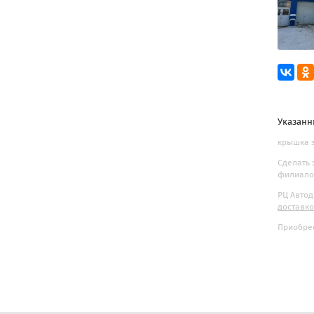
Указанн
крышка з
Сделать 
филиалов
РЦ Автод
доставк
Приобрес