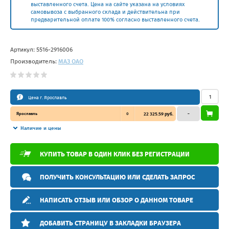
выставленного счета. Цена на сайте указана на условиях
самовывоза с выбранного склада и действительна при
предварительной оплате 100% согласно выставленного счета.
Артикул:
5516-2916006
Производитель:
МАЗ ОАО
Цена г. Ярославль
Ярославль
0
22 325.59 руб.
–
Наличие и цены
КУПИТЬ ТОВАР В ОДИН КЛИК БЕЗ РЕГИСТРАЦИИ
ПОЛУЧИТЬ КОНСУЛЬТАЦИЮ ИЛИ СДЕЛАТЬ ЗАПРОС
НАПИСАТЬ ОТЗЫВ ИЛИ ОБЗОР О ДАННОМ ТОВАРЕ
ДОБАВИТЬ СТРАНИЦУ В ЗАКЛАДКИ БРАУЗЕРА