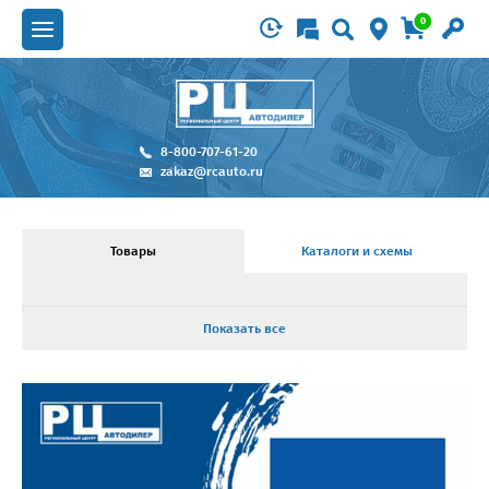
0
8-800-707-61-20
zakaz@rcauto.ru
Товары
Каталоги и схемы
Показать все