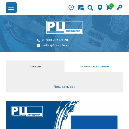
0
8-800-707-61-20
zakaz@rcauto.ru
Товары
Каталоги и схемы
Показать все