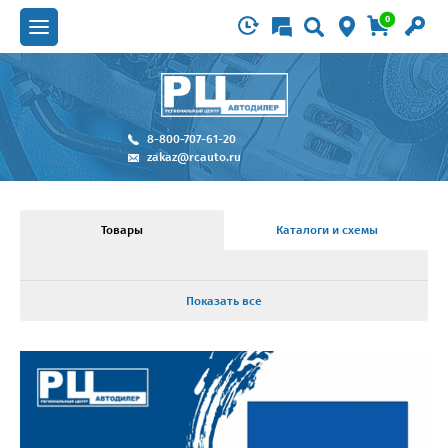
0
8-800-707-61-20
zakaz@rcauto.ru
Товары
Каталоги и схемы
Показать все