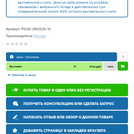
выставленного счета. Цена на сайте указана на условиях
самовывоза с выбранного склада и действительна при
предварительной оплате 100% согласно выставленного счета.
Артикул:
Р5320-2902028-10
Производитель:
Ростар
Цена г. Ярославль
Ярославль
52
91.54 руб.
1 день
Наличие и цены
КУПИТЬ ТОВАР В ОДИН КЛИК БЕЗ РЕГИСТРАЦИИ
ПОЛУЧИТЬ КОНСУЛЬТАЦИЮ ИЛИ СДЕЛАТЬ ЗАПРОС
НАПИСАТЬ ОТЗЫВ ИЛИ ОБЗОР О ДАННОМ ТОВАРЕ
ДОБАВИТЬ СТРАНИЦУ В ЗАКЛАДКИ БРАУЗЕРА