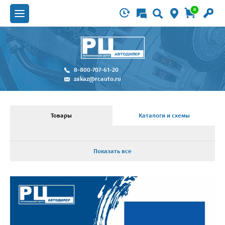
0
8-800-707-61-20
zakaz@rcauto.ru
Товары
Каталоги и схемы
Показать все