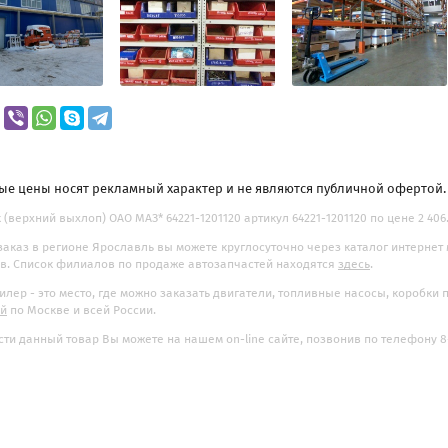
ые цены носят рекламный характер и не являются публичной офертой
 (верхний выхлоп) ОАО МАЗ* 64221-1201120 артикул 64221-1201120 по цене 2 406.
заказ в регионе Ярославль вы можете круглосуточно через каталог интернет
. Список филиалов по продаже автозапчастей находятся
здесь
.
илер - это место, где можно заказать двигатели, топливные насосы, коробки
ой
по Москве и всей России.
ти данный товар Вы можете на нашем on-line сайте, позвонив по телефону 8-