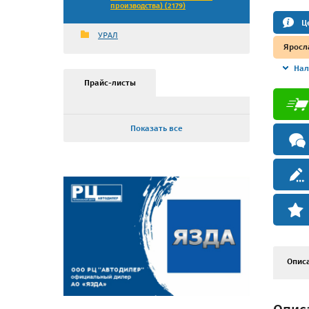
производства) (2179)
Ц
УРАЛ
Яросл
Нал
Прайс-листы
Показать все
Опис