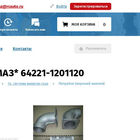
az@rcauto.ru
Войти
Зарегистрироваться
0
МОЯ КОРЗИНА
ерезвонить
Написать нам
ия
Контакты
Распечатать
АЗ* 64221-1201120
12. система выпуска газа
Патрубок (верхний выхлоп)
Количество