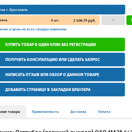
ена г. Ярославль
авль
0
шт.
2 406.79 руб.
–
ичие и цены
на всех складах компании
КУПИТЬ ТОВАР В ОДИН КЛИК БЕЗ РЕГИСТРАЦИИ
ПОЛУЧИТЬ КОНСУЛЬТАЦИЮ ИЛИ СДЕЛАТЬ ЗАПРОС
НАПИСАТЬ ОТЗЫВ ИЛИ ОБЗОР О ДАННОМ ТОВАРЕ
ДОБАВИТЬ СТРАНИЦУ В ЗАКЛАДКИ БРАУЗЕРА
ание товара
Применяемость
Доставка
Оплата