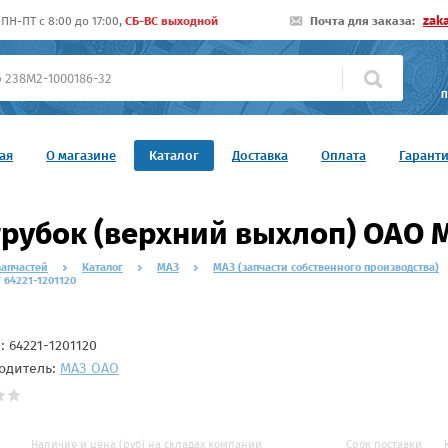
zak
ПН-ПТ c 8:00 до 17:00,
СБ-ВС выходной
Почта для заказа:
П
ая
О магазине
Каталог
Доставка
Оплата
Гарант
рубок (верхний выхлоп) ОАО М
запчастей
Каталог
МАЗ
МАЗ (запчасти собственного производства)
 64221-1201120
л:
64221-1201120
одитель:
МАЗ ОАО
Наличие и цена (руб) на складах компании
Срок поставки