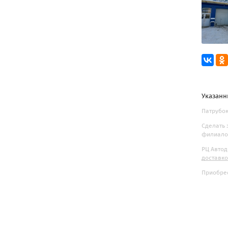
Указанн
Патрубок
Сделать 
филиалов
РЦ Автод
доставк
Приобрес