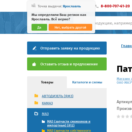
8-800-707-61-20
Точка выдачи:
Ярославль
Мы определили Ваш регион как
Ярославль. Всё верно?
Да
Нет, выбрать другой
Главн
Отправить заявку на продукцию
Оставить отзыв и предложение
Пат
Магазин 
Товары
Каталоги и схемы
ОАО МАЗ*
АВТОДИЗЕЛЬ (ЯМЗ)
Артику
КАМАЗ
Произв
МАЗ
МАЗ (запчасти смежников и
импортные) (812)
МАЗ (запчасти собственного